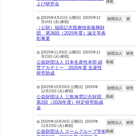
課題
よび研究会
[2025年4月21日 公開日]
[2025年12
財団法人
賞
月24日 (水) 締切]
（公財）福田記念医療技術振興財
団 第36回（2025年度）論文等表
彰事業
[2025年11月6日 公開日]
[2025年12
財団法人
研究
月23日 (火) 締切]
公益財団法人 日本生産性本部 経
助成
営アカデミー 2025年度 生産性
研究助成
[2025年10月20日 公開日]
[2025年
財団法人
研究
12月23日 (火) 締切]
公益財団法人 三島海雲記念財団
助成
第2回（2026年度）特定研究助成
金
[2025年10月20日 公開日]
[2025年
財団法人
研究
12月23日 (火) 締切]
公益財団法人 ズームグループ学術
助成