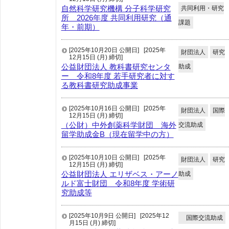
自然科学研究機構 分子科学研究
共同利用・研究
所 2026年度 共同利用研究（通
課題
年・前期）
[2025年10月20日 公開日]
[2025年
財団法人
研究
12月15日 (月) 締切]
公益財団法人 教科書研究センタ
助成
ー 令和8年度 若手研究者に対す
る教科書研究助成事業
[2025年10月16日 公開日]
[2025年
財団法人
国際
12月15日 (月) 締切]
（公財）中外創薬科学財団 海外
交流助成
留学助成金B（現在留学中の方）
[2025年10月10日 公開日]
[2025年
財団法人
研究
12月15日 (月) 締切]
公益財団法人 エリザベス・アーノ
助成
ルド富士財団 令和8年度 学術研
究助成等
[2025年10月9日 公開日]
[2025年12
国際交流助成
月15日 (月) 締切]