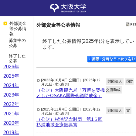
外部資金
外部資金等公募情報
等公募情
報
募集中の
終了した公募情報(2025年)分を表示してい
公募
ます。
終了した
公募
2026年
2025年
[2023年10月4日 公開日]
[2025年12
財団法人
国際
月31日 (水) 締切]
2024年
（公財）大阪観光局「万博を契機
交流助成
2023年
としたOSAKA国際会議助成金」
2022年
[2025年11月4日 公開日]
[2025年12
財団法人
賞
2021年
月31日 (水) 締切]
（公財）杉浦記念財団 第1５回
2020年
杉浦地域医療振興賞
2019年