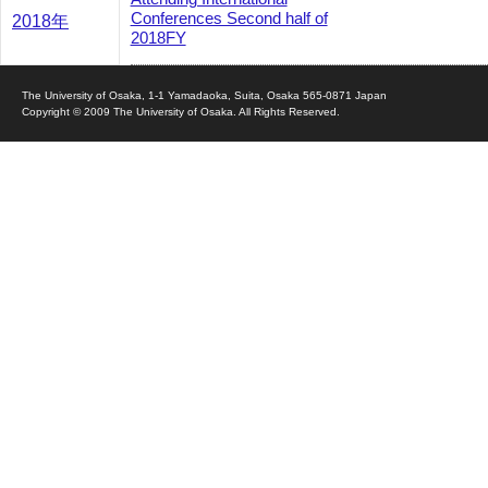
Conferences Second half of
2018年
2018FY
The University of Osaka, 1-1 Yamadaoka, Suita, Osaka 565-0871 Japan
Copyright © 2009 The University of Osaka. All Rights Reserved.