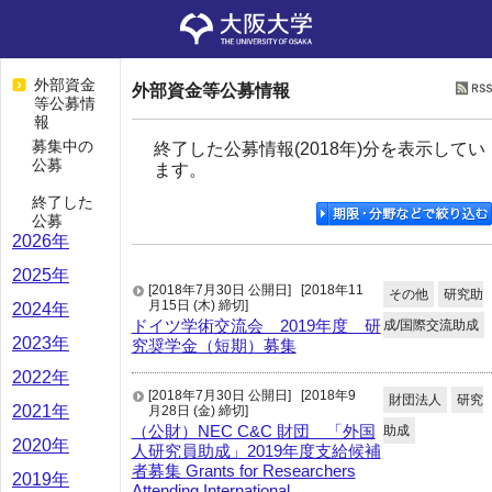
外部資金
外部資金等公募情報
等公募情
報
募集中の
終了した公募情報(2018年)分を表示してい
公募
ます。
終了した
公募
2026年
2025年
[2018年7月30日 公開日]
[2018年11
その他
研究助
月15日 (木) 締切]
2024年
ドイツ学術交流会 2019年度 研
成/国際交流助成
2023年
究奨学金（短期）募集
2022年
[2018年7月30日 公開日]
[2018年9
財団法人
研究
2021年
月28日 (金) 締切]
（公財）NEC C&C 財団 「外国
助成
2020年
人研究員助成」2019年度支給候補
者募集 Grants for Researchers
2019年
Attending International