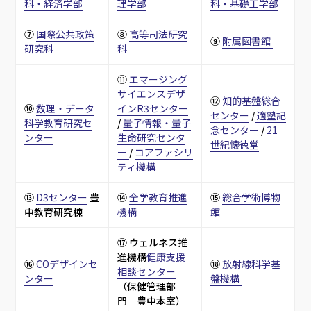
科・経済学部
理学部
科・基礎工学部
⑦ 
国際公共政策
⑧ 
高等司法研究
⑨ 
附属図書館 
研究科
科
⑪ 
エマージング
サイエンスデザ
⑫ 
知的基盤総合
⑩ 
数理・データ
インR3センター
センター
 /
 適塾記
科学教育研究セ
/ 
量子情報・量子
念センター
 / 
21
ンター
生命研究センタ
世紀懐徳堂
ー 
/ 
コアファシリ
ティ機構 
⑬ 
D3センター
 豊
⑭ 
全学教育推進
⑮ 
総合学術博物
中教育研究棟
機構
館 
⑰ ウェルネス推
進機構
健康支援
⑯ 
COデザインセ
⑱ 
放射線科学基
相談センター
ンター
盤機構 
（保健管理部
門　豊中本室）