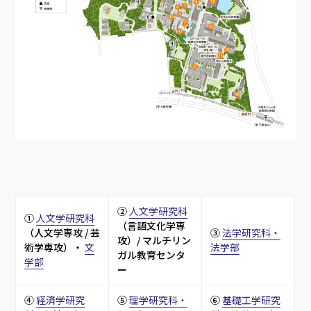
② 
人文学研究科
① 
人文学研究科
（言語文化学専
（人文学専攻 / 芸
③ 
法学研究科・
攻）/ マルチリン
術学専攻）・ 
文
法学部
ガル教育センタ
学部
ー
④ 
経済学研究
⑤ 
理学研究科・
⑥ 
基礎工学研究