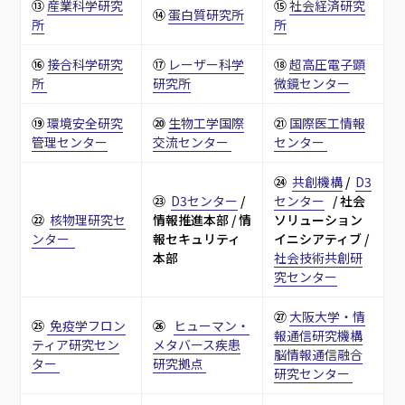
⑬ 
産業科学研究
⑮ 
社会経済研究
⑭ 
蛋白質研究所
所
所
⑯ 
接合科学研究
⑰ 
レーザー科学
⑱ 
超高圧電子顕
所 
研究所
微鏡センター
⑲ 
環境安全研究
⑳ 
生物工学国際
㉑ 
国際医工情報
管理センター
交流センター 
センター 
㉔  
共創機構
 /  
D3
㉓  
D3センター
 / 
センター
   / 社会
㉒  
核物理研究セ
情報推進本部 / 情
ソリューション
ンター  
報セキュリティ
イニシアティブ /  
本部
社会技術共創研
究センター
㉗ 
大阪大学・情
㉕ 
 免疫学フロン
㉖   
ヒューマン・
報通信研究機構
ティア研究セン
メタバース疾患
脳情報通信融合
ター 
研究拠点 
研究センター 