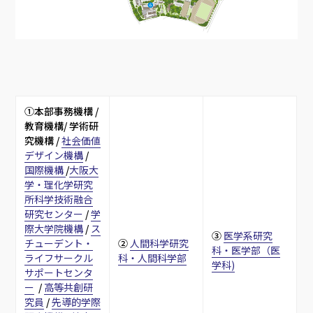
①本部事務機構 / 
教育機構/ 学術研
究機構 / 
社会価値
デザイン機構
 /  
国際機構 
/
大阪大
学・理化学研究
所科学技術融合
研究センター
 / 
学
際大学院機構
 / 
ス
③ 
医学系研究
チューデント・
② 
人間科学研究
科・医学部（医
ライフサークル
科・人間科学部
学科)
サポートセンタ
ー
  / 
高等共創研
究員
 / 
先導的学際