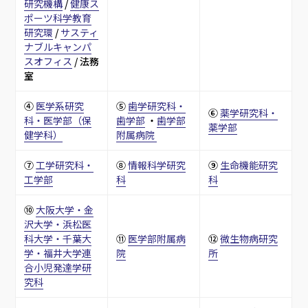
研究機構
 / 
健康ス
ポーツ科学教育
研究環
 / 
サスティ
ナブルキャンパ
スオフィス
 / 法務
室
④ 
医学系研究
⑤ 
歯学研究科・
⑥ 
薬学研究科・
科・医学部（保
歯学部
 ・
歯学部
薬学部
健学科）
附属病院 
⑦ 
工学研究科・
⑧ 
情報科学研究
⑨ 
生命機能研究
工学部
科
科
⑩ 
大阪大学・金
沢大学・浜松医
科大学・千葉大
⑪ 
医学部附属病
⑫ 
微生物病研究
学・福井大学連
院
所
合小児発達学研
究科