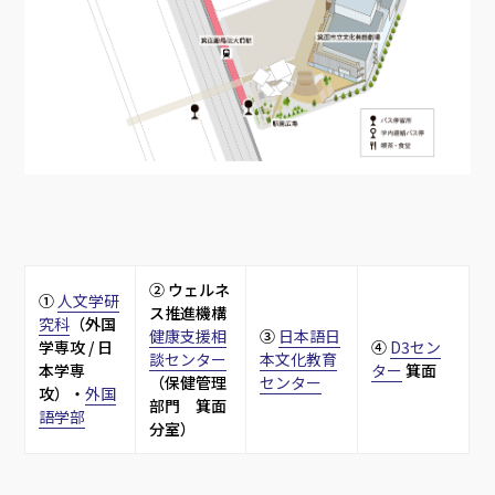
② ウェルネ
① 
人文学研
ス推進機構
究科
（外国
健康支援相
③ 
日本語日
学専攻 / 日
④ 
D3セン
談センター
本文化教育
本学専
ター
 箕面
（保健管理
センター
攻）・
外国
部門　箕面
語学部
分室）