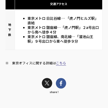
交通アクセス
東京メトロ 日比谷線 … 「虎ノ門ヒルズ駅」
直結
地
東京メトロ 銀座線…「虎ノ門駅」２a号出口
下
から南へ徒歩４分
鉄
東京メトロ 銀座線、南北線…「溜池山王
駅」９号出口から東へ徒歩９分
※ 東京オフィスに関する詳細は
こちら
share !