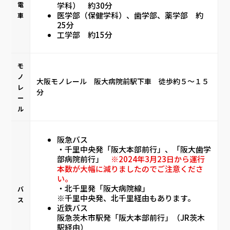
学科） 約30分
電
医学部（保健学科）、歯学部、薬学部 約
車
25分
工学部 約15分
モ
ノ
大阪モノレール 阪大病院前駅下車 徒歩約５～１５
レ
分
ー
ル
阪急バス
・千里中央発「阪大本部前行」、「阪大歯学
部病院前行」
※2024年3月23日から運行
本数が大幅に減りましたのでご注意くださ
い。
・北千里発「阪大病院線」
バ
※千里中央発、北千里経由もあります。
ス
近鉄バス
阪急茨木市駅発「阪大本部前行」（JR茨木
駅経由）