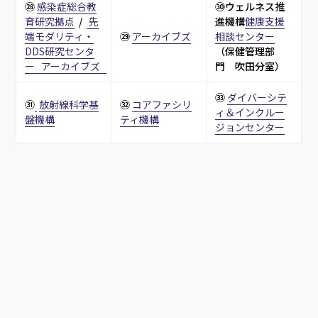
㉘ 
感染症総合教
㉚ウェルネス推
育研究拠点
  /  
 先
進機構
健康支援
端モダリティ・
㉙ 
アーカイブズ
相談センター
DDS研究センタ
（保健管理部
ー   アーカイブズ   
門　吹田分室）
㉝ 
ダイバーシテ
㉛
放射線科学基
㉜ 
コアファシリ
ィ＆インクルー
盤機構
ティ機構
ジョンセンター