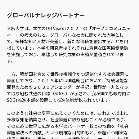
グローバルナレッジパートナー
大阪大学は、本学のOU Vision２０２１の「オープンコミュニテ
ィー」の考えのもと、グローバルな社会に開かれた大学とし
て、多様な知と人材が交差し、新たな価値を創出することを目
指しています。本学の研究者はそれぞれに活発な国際協働活動
を実施しており、卓越した研究成果の実績が蓄積されていま
す。
一方、我が国を含めて世界は複雑化かつ深刻化する社会課題に
直面しており、２０１５年には国連総会において「持続可能な
開発のための２０３０アジェンダ」が採択、世界が一丸となっ
て取り組む共通の目標（SDGs）が示され、我が国でも政府内に
SDGs推進本部を設置して推進体制が執られています。
このような社会の変容に応えていくためには、これまで以上に
多様な知を結集させ、社会課題に取り組むことが必須であり、
そのために世界に広がる本学のパートナー校との協働を「社会
課題解決への貢献」という明確な目的のもと、卓越かつ確実な
成果を目指して実施します。この戦略的パートナーシップを知