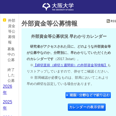
外部
外部資金等公募情報
資金
等公
外部資金等公募状況 早わかりカレンダー
募情
報
研究者がアクセスされた日に、どのような外部資金等
募集
が公募中なのか、分野別に、早わかりしていただくため
中の
のカレンダーです
（2017.3start）。
公募
※
【締切直前（締切１週間前）の外部資金等情報】
も
終了
リストアップしていますので、併せてご確認ください。
した
※ 部局確認が必要なものは、部局においてこれより
公募
早めの締切を設定している場合があります。
2026
年
2025
カレンダーの表示切替
年