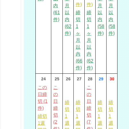
件)
件)
内
月
月
月
(61
以
締
締
以
以
件)
内
切
切
内
内
(62
1
1
(58
(58
件)
ヶ
ヶ
件)
件)
月
月
以
以
内
内
(66
(62
件)
件)
24
25
26
27
28
29
30
この
こ
こ
日締
の
の
切 (1
日
日
締
締
締
締
件)
締
締
切
切
切
切
切
切
締切
1
1
1
1
(2
(7
1週
週
週
週
週
件)
件)