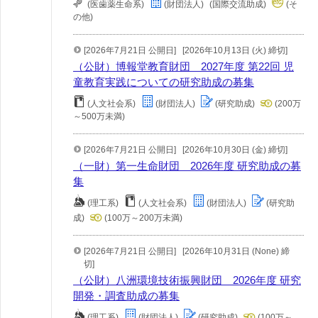
(医歯薬生命系)
(財団法人)
(国際交流助成)
(そ
の他)
[2026年7月21日 公開日]
[2026年10月13日 (火) 締切]
（公財）博報堂教育財団 2027年度 第22回 児
童教育実践についての研究助成の募集
(人文社会系)
(財団法人)
(研究助成)
(200万
～500万未満)
[2026年7月21日 公開日]
[2026年10月30日 (金) 締切]
（一財）第一生命財団 2026年度 研究助成の募
集
(理工系)
(人文社会系)
(財団法人)
(研究助
成)
(100万～200万未満)
[2026年7月21日 公開日]
[2026年10月31日 (None) 締
切]
（公財）八洲環境技術振興財団 2026年度 研究
開発・調査助成の募集
(理工系)
(財団法人)
(研究助成)
(100万～