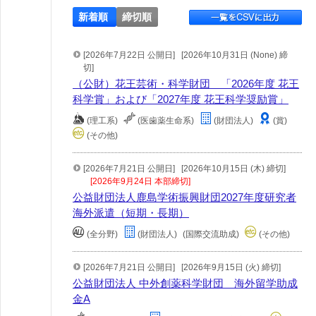
新着順
締切順
[2026年7月22日 公開日]
[2026年10月31日 (None) 締
切]
（公財）花王芸術・科学財団 「2026年度 花王
科学賞」および「2027年度 花王科学奨励賞」
(理工系)
(医歯薬生命系)
(財団法人)
(賞)
(その他)
[2026年7月21日 公開日]
[2026年10月15日 (木) 締切]
[2026年9月24日 本部締切]
公益財団法人鹿島学術振興財団2027年度研究者
海外派遣（短期・長期）
(全分野)
(財団法人)
(国際交流助成)
(その他)
[2026年7月21日 公開日]
[2026年9月15日 (火) 締切]
公益財団法人 中外創薬科学財団 海外留学助成
金A