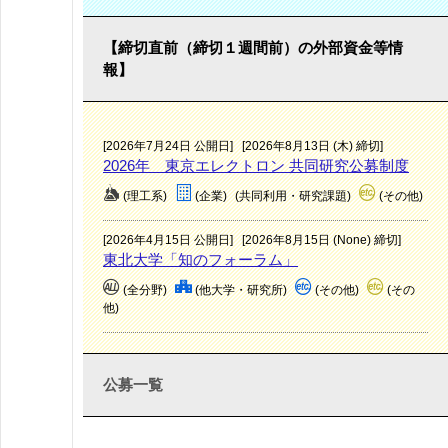
【締切直前（締切１週間前）の外部資金等情
報】
[2026年7月24日 公開日]
[2026年8月13日 (木) 締切]
2026年 東京エレクトロン 共同研究公募制度
(理工系)
(企業)
(共同利用・研究課題)
(その他)
[2026年4月15日 公開日]
[2026年8月15日 (None) 締切]
東北大学「知のフォーラム」
(全分野)
(他大学・研究所)
(その他)
(その
他)
公募一覧