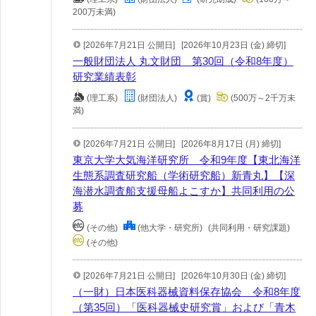
200万未満)
[2026年7月21日 公開日]
[2026年10月23日 (金) 締切]
一般財団法人 丸文財団 第30回（令和8年度）
研究業績表彰
(理工系)
(財団法人)
(賞)
(500万～2千万未
満)
[2026年7月21日 公開日]
[2026年8月17日 (月) 締切]
東京大学大気海洋研究所 令和9年度【東北海洋
生態系調査研究船（学術研究船）新青丸】【深
海潜水調査船支援母船よこすか】共同利用の公
募
(その他)
(他大学・研究所)
(共同利用・研究課題)
(その他)
[2026年7月21日 公開日]
[2026年10月30日 (金) 締切]
（一財）日本医科器械資料保存協会 令和8年度
（第35回）「医科器械史研究賞」および「青木