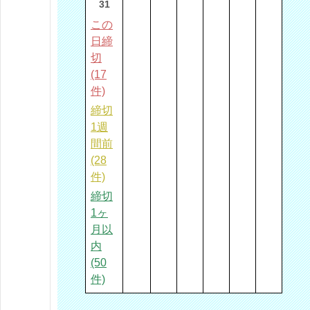
31
この
日締
切
(17
件)
締切
1週
間前
(28
件)
締切
1ヶ
月以
内
(50
件)