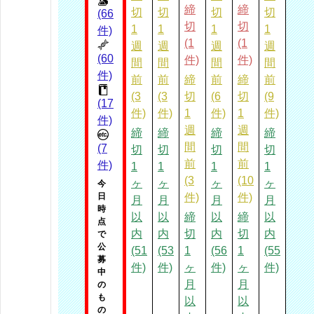
締
締
切
切
切
切
(66
切
切
1
1
1
1
件)
(1
(1
週
週
週
週
(60
件)
件)
間
間
間
間
件)
前
前
締
前
締
前
(3
(3
切
(6
切
(9
(17
件)
件)
1
件)
1
件)
件)
週
週
締
締
締
締
間
間
(7
切
切
切
切
前
前
件)
1
1
1
1
(3
(10
ヶ
ヶ
ヶ
ヶ
今
日
件)
件)
月
月
月
月
時
以
以
締
以
締
以
点
内
内
切
内
切
内
で
公
(51
(53
1
(56
1
(55
募
件)
件)
ヶ
件)
ヶ
件)
中
月
月
の
も
以
以
の