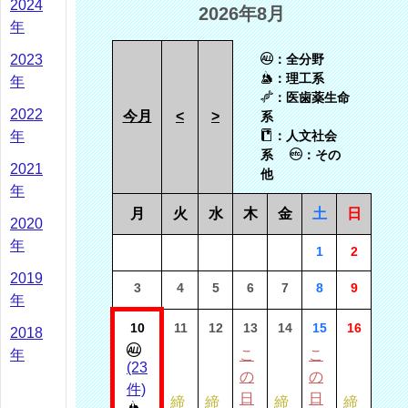
2024
2026年8月
年
2023
：全分野
：理工系
年
：医歯薬生命
2022
今月
<
>
系
年
：人文社会
系
：その
2021
他
年
月
火
水
木
金
土
日
2020
年
1
2
2019
3
4
5
6
7
8
9
年
10
11
12
13
14
15
16
2018
年
こ
こ
(23
の
の
件)
日
日
締
締
締
締