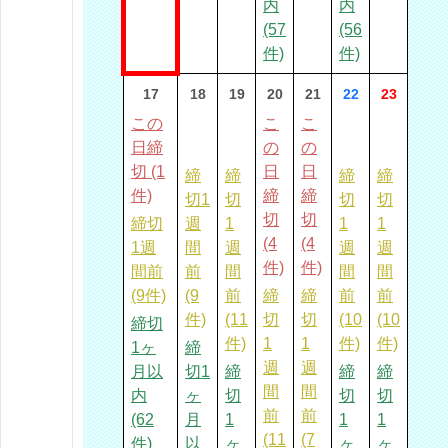
内
内
(57
(56
件)
件)
17
18
19
20
21
22
23
この
こ
こ
日締
の
の
切 (1
日
日
締
締
締
締
件)
締
締
切1
切
切
切
切
切
締切
週
1
1
1
(4
(4
1週
間
週
週
週
件)
件)
間前
前
間
間
間
(9件)
(9
前
締
締
前
前
件)
(11
切
切
(10
(10
締切
件)
1
1
件)
件)
1ヶ
締
週
週
月以
切1
締
締
締
間
間
内
ヶ
切
切
切
前
前
(62
月
1
1
1
(11
(7
件)
以
ヶ
ヶ
ヶ