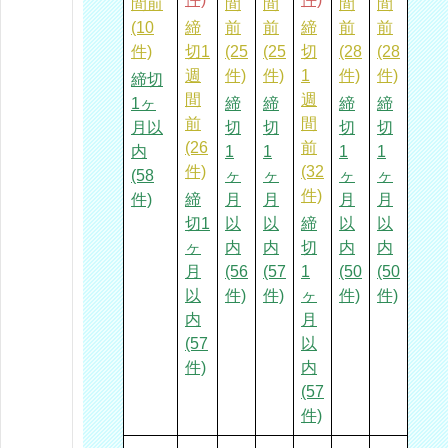
間前
間
間
間
間
(10
締
前
前
締
前
前
件)
切1
(25
(25
切
(28
(28
週
件)
件)
1
件)
件)
締切
間
週
1ヶ
締
締
締
締
前
間
月以
切
切
切
切
(26
前
内
1
1
1
1
件)
(32
(58
ヶ
ヶ
ヶ
ヶ
件)
件)
締
月
月
月
月
切1
以
以
締
以
以
ヶ
内
内
切
内
内
月
(56
(57
1
(50
(50
以
件)
件)
ヶ
件)
件)
内
月
(57
以
件)
内
(57
件)