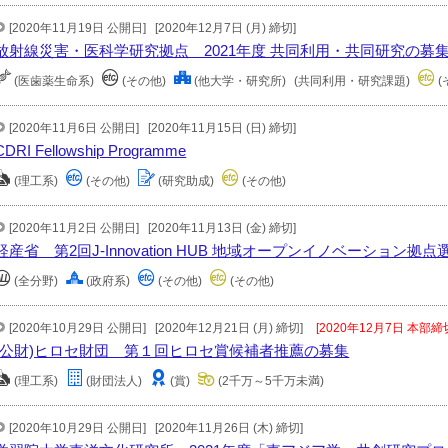
[2020年11月19日 公開日]
[2020年12月7日 (月) 締切]
放射線災害・医科学研究拠点 2021年度 共同利用・共同研究の募
(医歯薬生命系)
(その他)
(他大学・研究所)
(共同利用・研究課題)
(
[2020年11月6日 公開日]
[2020年11月15日 (日) 締切]
CDRI Fellowship Programme
(理工系)
(その他)
(研究助成)
(その他)
[2020年11月2日 公開日]
[2020年11月13日 (金) 締切]
経産省 第2回J-Innovation HUB 地域オープンイノベーション拠
(全分野)
(政府系)
(その他)
(その他)
[2020年10月29日 公開日]
[2020年12月21日 (月) 締切]
[2020年12月7日 本部締
(公財)ヒロセ財団 第１回ヒロセ賞候補者推薦の募集
(理工系)
(財団法人)
(賞)
(2千万～5千万未満)
[2020年10月29日 公開日]
[2020年11月26日 (木) 締切]