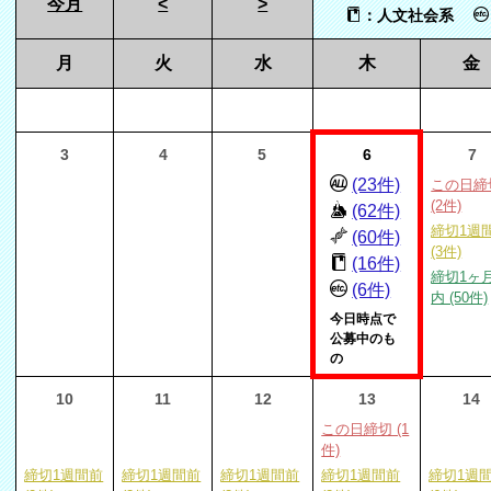
今月
<
>
：人文社会系
月
火
水
木
金
3
4
5
6
7
(23件)
この日締
(2件)
(62件)
締切1週
(60件)
(3件)
(16件)
締切1ヶ
(6件)
内 (50件)
今日時点で
公募中のも
の
10
11
12
13
14
この日締切 (1
件)
締切1週間前
締切1週間前
締切1週間前
締切1週間前
締切1週