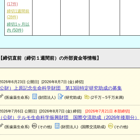
(17件)
締切1週間前
(28件)
締切1ヶ月以
内 (50件)
【締切直前（締切１週間前）の外部資金等情報】
[2026年6月23日 公開日]
[2026年8月7日 (金) 締切]
(公財）上原記念生命科学財団 第13回特定研究助成の募集
(医歯薬生命系)
(財団法人)
(研究助成)
(2千万～5千万未満)
[2026年7月6日 公開日]
[2026年8月7日 (金) 締切]
[2026年7月21日 本部締切]
（公財）テルモ生命科学振興財団 国際交流助成（2026年後期分）
(医歯薬生命系)
(その他)
(財団法人)
(国際交流助成)
(その他)