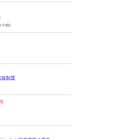
集
その他)
点選抜制度
切]