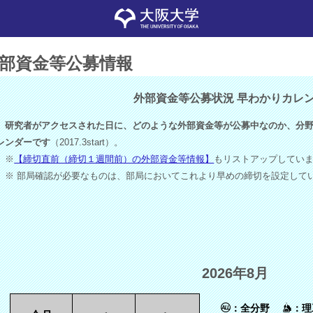
部資金等公募情報
外部資金等公募状況 早わかりカレ
研究者がアクセスされた日に、どのような外部資金等が公募中なのか、分野
レンダーです
（2017.3start）。
※
【締切直前（締切１週間前）の外部資金等情報】
もリストアップしてい
※ 部局確認が必要なものは、部局においてこれより早めの締切を設定して
2026年8月
：全分野
：