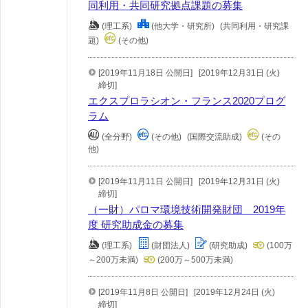
同利用・共同研究拠点課題の募集
(理工系)
(他大学・研究所)
(共同利用・研究課
題)
(その他)
[2019年11月18日 公開日]
[2019年12月31日 (火)
締切]
エクスプロラシオン・フランス2020プログ
ラム
(全分野)
(その他)
(国際交流助成)
(その
他)
[2019年11月11日 公開日]
[2019年12月31日 (火)
締切]
（一財）パロマ環境技術開発財団 2019年
度 研究助成金の募集
(理工系)
(財団法人)
(研究助成)
(100万
～200万未満)
(200万～500万未満)
[2019年11月8日 公開日]
[2019年12月24日 (火)
締切]