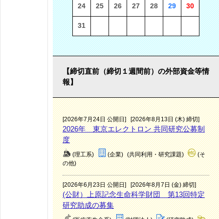
24
25
26
27
28
29
30
31
【締切直前（締切１週間前）の外部資金等情
報】
[2026年7月24日 公開日]
[2026年8月13日 (木) 締切]
2026年 東京エレクトロン 共同研究公募制
度
(理工系)
(企業)
(共同利用・研究課題)
(そ
の他)
[2026年6月23日 公開日]
[2026年8月7日 (金) 締切]
(公財）上原記念生命科学財団 第13回特定
研究助成の募集