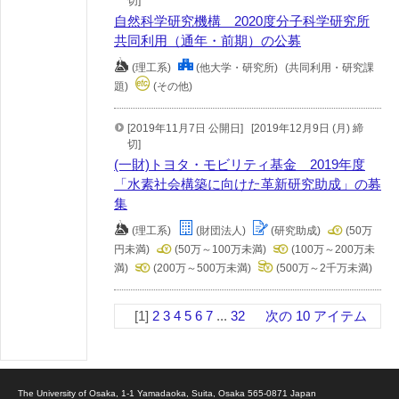
切]
自然科学研究機構 2020度分子科学研究所
共同利用（通年・前期）の公募
(理工系)
(他大学・研究所)
(共同利用・研究課
題)
(その他)
[2019年11月7日 公開日]
[2019年12月9日 (月) 締
切]
(一財)トヨタ・モビリティ基金 2019年度
「水素社会構築に向けた革新研究助成」の募
集
(理工系)
(財団法人)
(研究助成)
(50万
円未満)
(50万～100万未満)
(100万～200万未
満)
(200万～500万未満)
(500万～2千万未満)
[1]
2
3
4
5
6
7
...
32
次の 10 アイテム
The University of Osaka, 1-1 Yamadaoka, Suita, Osaka 565-0871 Japan