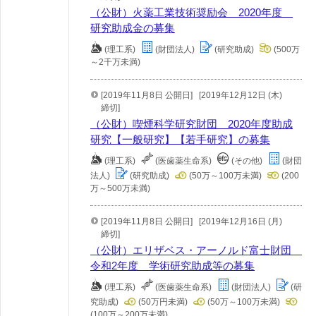
（公財）火薬工業技術奨励会 2020年度
研究助成金の募集
(理工系)
(財団法人)
(研究助成)
(500万
～2千万未満)
[2019年11月8日 公開日]
[2019年12月12日 (木)
締切]
（公財）喫煙科学研究財団 2020年度助成
研究【一般研究】【若手研究】の募集
(理工系)
(医歯薬生命系)
(その他)
(財団
法人)
(研究助成)
(50万～100万未満)
(200
万～500万未満)
[2019年11月8日 公開日]
[2019年12月16日 (月)
締切]
（公財）エリザベス・アーノルド富士財団
令和2年度 学術研究助成等の募集
(理工系)
(医歯薬生命系)
(財団法人)
(研
究助成)
(50万円未満)
(50万～100万未満)
(100万～200万未満)