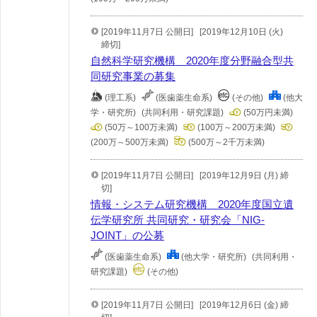
[2019年11月7日 公開日]
[2019年12月10日 (火)
締切]
自然科学研究機構 2020年度分野融合型共
同研究事業の募集
(理工系)
(医歯薬生命系)
(その他)
(他大
学・研究所)
(共同利用・研究課題)
(50万円未満)
(50万～100万未満)
(100万～200万未満)
(200万～500万未満)
(500万～2千万未満)
[2019年11月7日 公開日]
[2019年12月9日 (月) 締
切]
情報・システム研究機構 2020年度国立遺
伝学研究所 共同研究・研究会「NIG-
JOINT」の公募
(医歯薬生命系)
(他大学・研究所)
(共同利用・
研究課題)
(その他)
[2019年11月7日 公開日]
[2019年12月6日 (金) 締