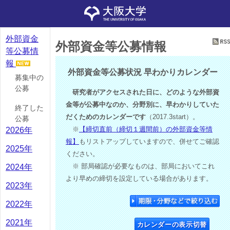
外部資金
外部資金等公募情報
等公募情
報
外部資金等公募状況 早わかりカレンダー
募集中の
公募
研究者がアクセスされた日に、どのような外部資
金等が公募中なのか、分野別に、早わかりしていた
終了した
だくためのカレンダーです
（2017.3start）。
公募
※
【締切直前（締切１週間前）の外部資金等情
2026年
報】
もリストアップしていますので、併せてご確認
2025年
ください。
※ 部局確認が必要なものは、部局においてこれ
2024年
より早めの締切を設定している場合があります。
2023年
2022年
2021年
カレンダーの表示切替