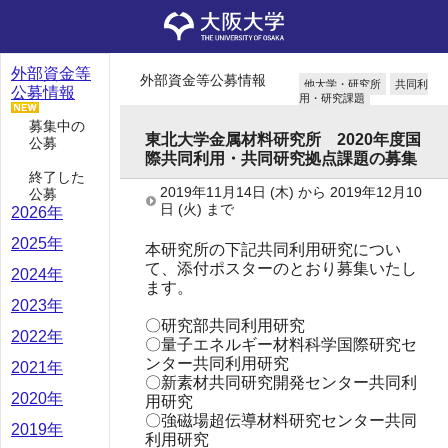
外部資金等
外部資金等公募情報
他大学・研究所
共同利
公募情報
用・研究課題
募集中の
東北大学金属材料研究所 2020年度国
公募
際共同利用・共同研究拠点課題の募集
終了した
2019年11月14日
(木)
から
2019年12月10
公募
日
(火)
まで
2026年
2025年
本研究所の下記共同利用研究につい
て、添付ポスターのとおり募集いたし
2024年
ます。
2023年
〇研究部共同利用研究
2022年
〇量子エネルギー材料科学国際研究セ
ンター共同利用研究
2021年
〇新素材共同研究開発センター共同利
2020年
用研究
〇強磁場超伝導材料研究センター共同
2019年
利用研究