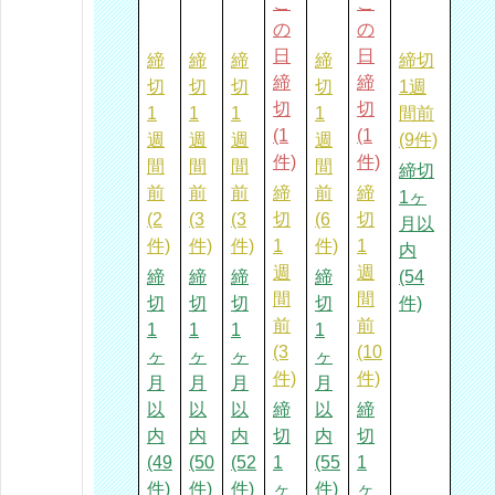
こ
こ
の
の
日
日
締
締
締
締
締切
締
締
切
切
切
切
1週
切
切
1
1
1
1
間前
(1
(1
週
週
週
週
(9件)
件)
件)
間
間
間
間
締切
前
前
前
締
前
締
1ヶ
(2
(3
(3
切
(6
切
月以
件)
件)
件)
1
件)
1
内
週
週
締
締
締
締
(54
間
間
切
切
切
切
件)
前
前
1
1
1
1
(3
(10
ヶ
ヶ
ヶ
ヶ
件)
件)
月
月
月
月
以
以
以
締
以
締
内
内
内
切
内
切
(49
(50
(52
1
(55
1
件)
件)
件)
ヶ
件)
ヶ