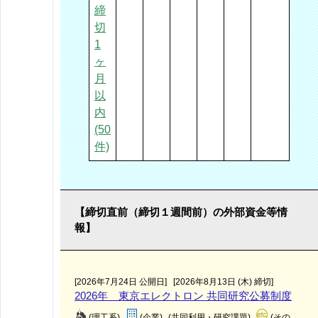
締
切
1
ヶ
月
以
内
(50
件)
【締切直前（締切１週間前）の外部資金等情
報】
[2026年7月24日 公開日]
[2026年8月13日 (木) 締切]
2026年 東京エレクトロン 共同研究公募制度
(理工系)
(企業)
(共同利用・研究課題)
(その