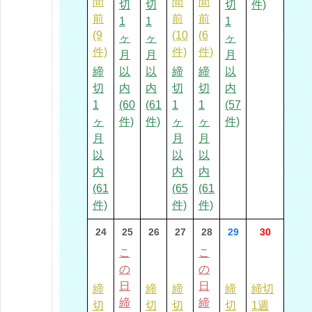
間
間
間
切
切
切
件)
前
前
前
1
1
1
(9
(10
(6
ヶ
ヶ
ヶ
件)
件)
件)
月
月
月
締
以
以
締
締
以
切
内
内
切
切
内
1
(60
(61
1
1
(57
ヶ
件)
件)
ヶ
ヶ
件)
月
月
月
以
以
以
内
内
内
(61
(65
(61
件)
件)
件)
24
25
26
27
28
29
30
こ
こ
の
の
日
日
締
締
締
締
締切
締
締
切
切
切
切
1週