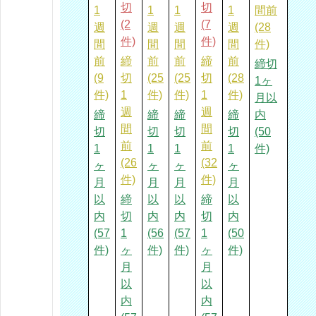
切
切
1
1
1
1
間前
(2
(7
週
週
週
週
(28
件)
件)
間
間
間
間
件)
前
締
前
前
締
前
締切
(9
切
(25
(25
切
(28
1ヶ
件)
1
件)
件)
1
件)
月以
週
週
締
締
締
締
内
間
間
切
切
切
切
(50
前
前
1
1
1
1
件)
(26
(32
ヶ
ヶ
ヶ
ヶ
件)
件)
月
月
月
月
以
締
以
以
締
以
内
切
内
内
切
内
(57
1
(56
(57
1
(50
件)
ヶ
件)
件)
ヶ
件)
月
月
以
以
内
内