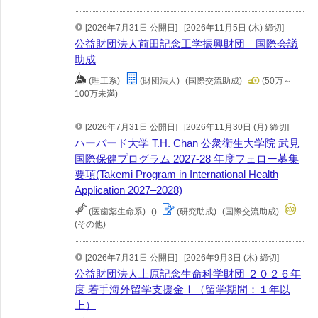
[2026年7月31日 公開日]
[2026年11月5日 (木) 締切]
公益財団法人前田記念工学振興財団 国際会議
助成
(理工系)
(財団法人)
(国際交流助成)
(50万～
100万未満)
[2026年7月31日 公開日]
[2026年11月30日 (月) 締切]
ハーバード大学 T.H. Chan 公衆衛生大学院 武見
国際保健プログラム 2027-28 年度フェロー募集
要項(Takemi Program in International Health
Application 2027–2028)
(医歯薬生命系)
()
(研究助成)
(国際交流助成)
(その他)
[2026年7月31日 公開日]
[2026年9月3日 (木) 締切]
公益財団法人上原記念生命科学財団 ２０２６年
度 若手海外留学支援金Ⅰ（留学期間：１年以
上）