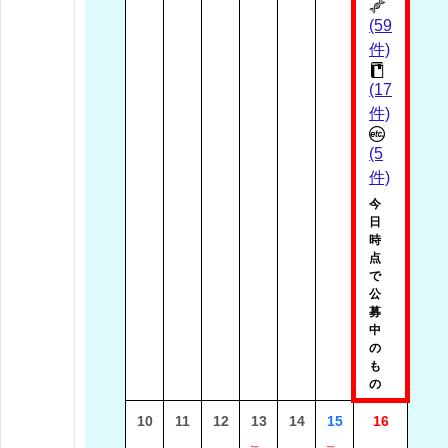
(59
件)
(17
件)
(5
件)
今
日
時
点
で
公
募
中
の
も
の
10
11
12
13
14
15
16