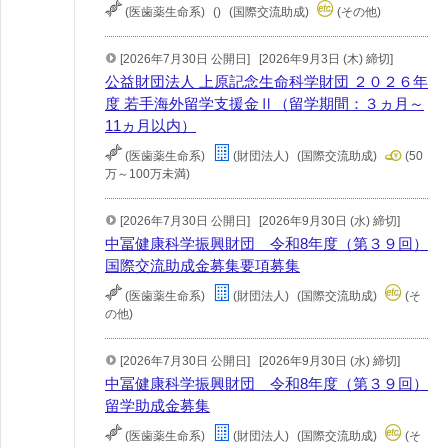
(医歯薬生命系)
()
(国際交流助成)
(その他)
[2026年7月30日 公開日]
[2026年9月3日 (木) 締切]
公益財団法人 上原記念生命科学財団 ２０２６年
度 若手海外留学支援金Ⅱ（留学期間：３ヵ月～
11ヵ月以内）
(医歯薬生命系)
(財団法人)
(国際交流助成)
(50
万～100万未満)
[2026年7月30日 公開日]
[2026年9月30日 (水) 締切]
中冨健康科学振興財団 令和8年度（第３９回）
国際交流助成金募集要項募集
(医歯薬生命系)
(財団法人)
(国際交流助成)
(そ
の他)
[2026年7月30日 公開日]
[2026年9月30日 (水) 締切]
中冨健康科学振興財団 令和8年度（第３９回）
留学助成金募集
(医歯薬生命系)
(財団法人)
(国際交流助成)
(そ