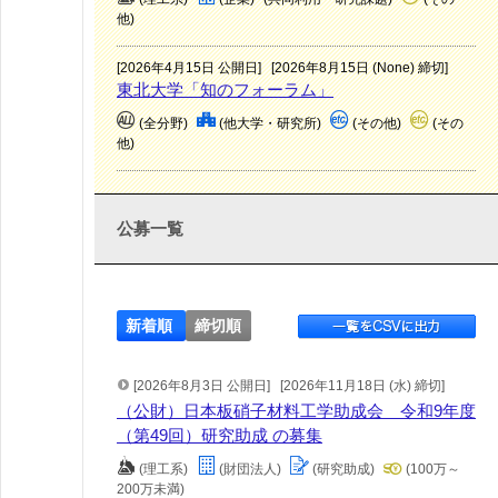
他)
[2026年4月15日 公開日]
[2026年8月15日 (None) 締切]
東北大学「知のフォーラム」
(全分野)
(他大学・研究所)
(その他)
(その
他)
公募一覧
新着順
締切順
[2026年8月3日 公開日]
[2026年11月18日 (水) 締切]
（公財）日本板硝子材料工学助成会 令和9年度
（第49回）研究助成 の募集
(理工系)
(財団法人)
(研究助成)
(100万～
200万未満)