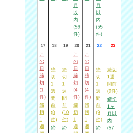
月
月
以
以
内
内
(56
(55
件)
件)
17
18
19
20
21
22
23
こ
こ
こ
の
の
の
日
日
日
締
締
締
締切
締
締
締
切
切
切
1週
切
切
切
1
1
1
間前
(1
(4
(4
週
週
週
(9件)
件)
件)
件)
間
間
間
締切
締
前
前
締
締
前
1ヶ
切
(8
(10
切
切
(9
月以
1
件)
件)
1
1
件)
内
週
週
週
締
締
締
(57