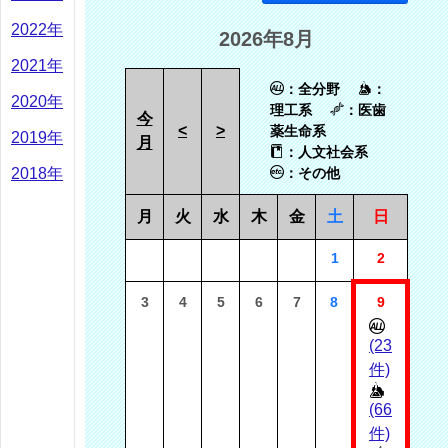
2022年
2026年8月
2021年
：全分野
：
2020年
理工系
：医歯
今
<
>
薬生命系
2019年
月
：人文社会系
2018年
：その他
月
火
水
木
金
土
日
1
2
3
4
5
6
7
8
9
(23
件)
(66
件)