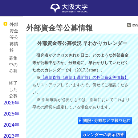
外部
外部資金等公募情報
資金
等公
外部資金等公募状況 早わかりカレンダー
募情
報
研究者がアクセスされた日に、どのような外部資金
募集
等が公募中なのか、分野別に、早わかりしていただく
中の
ためのカレンダーです
（2017.3start）。
公募
※
【締切直前（締切１週間前）の外部資金等情報】
終了
もリストアップしていますので、併せてご確認くださ
した
い。
公募
※ 部局確認が必要なものは、部局においてこれより
2026年
早めの締切を設定している場合があります。
2025年
2024年
カレンダーの表示切替
2023年