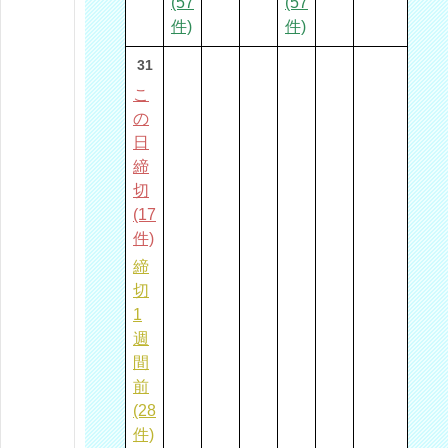
(57
(57
件)
件)
31
こ
の
日
締
切
(17
件)
締
切
1
週
間
前
(28
件)