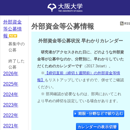
外部資金
外部資金等公募情報
等公募情
報
外部資金等公募状況 早わかりカレンダー
募集中の
公募
研究者がアクセスされた日に、どのような外部資
金等が公募中なのか、分野別に、早わかりしていた
終了した
だくためのカレンダーです
（2017.3start）。
公募
※
【締切直前（締切１週間前）の外部資金等情
2026年
報】
もリストアップしていますので、併せてご確認
2025年
ください。
※ 部局確認が必要なものは、部局においてこれ
2024年
より早めの締切を設定している場合があります。
2023年
2022年
2021年
カレンダーの表示切替