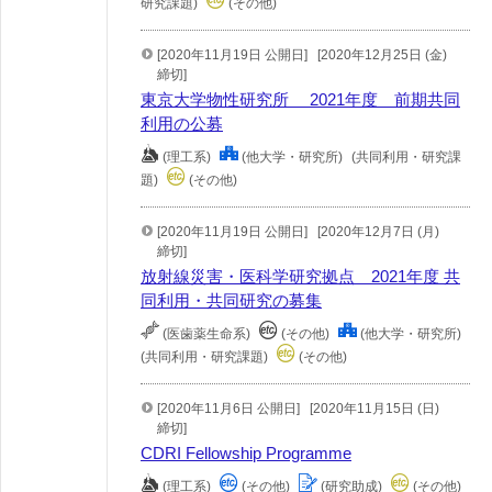
研究課題)
(その他)
[2020年11月19日 公開日]
[2020年12月25日 (金)
締切]
東京大学物性研究所 2021年度 前期共同
利用の公募
(理工系)
(他大学・研究所)
(共同利用・研究課
題)
(その他)
[2020年11月19日 公開日]
[2020年12月7日 (月)
締切]
放射線災害・医科学研究拠点 2021年度 共
同利用・共同研究の募集
(医歯薬生命系)
(その他)
(他大学・研究所)
(共同利用・研究課題)
(その他)
[2020年11月6日 公開日]
[2020年11月15日 (日)
締切]
CDRI Fellowship Programme
(理工系)
(その他)
(研究助成)
(その他)