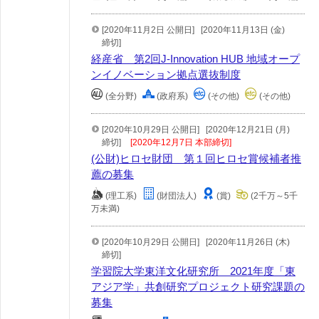
[2020年11月2日 公開日]
[2020年11月13日 (金)
締切]
経産省 第2回J-Innovation HUB 地域オープ
ンイノベーション拠点選抜制度
(全分野)
(政府系)
(その他)
(その他)
[2020年10月29日 公開日]
[2020年12月21日 (月)
締切]
[2020年12月7日 本部締切]
(公財)ヒロセ財団 第１回ヒロセ賞候補者推
薦の募集
(理工系)
(財団法人)
(賞)
(2千万～5千
万未満)
[2020年10月29日 公開日]
[2020年11月26日 (木)
締切]
学習院大学東洋文化研究所 2021年度「東
アジア学」共創研究プロジェクト研究課題の
募集