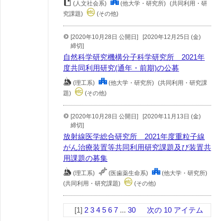
(人文社会系)
(他大学・研究所)
(共同利用・研
究課題)
(その他)
[2020年10月28日 公開日]
[2020年12月25日 (金)
締切]
自然科学研究機構分子科学研究所 2021年
度共同利用研究(通年・前期)の公募
(理工系)
(他大学・研究所)
(共同利用・研究課
題)
(その他)
[2020年10月28日 公開日]
[2020年11月13日 (金)
締切]
放射線医学総合研究所 2021年度重粒子線
がん治療装置等共同利用研究課題及び装置共
用課題の募集
(理工系)
(医歯薬生命系)
(他大学・研究所)
(共同利用・研究課題)
(その他)
[1]
2
3
4
5
6
7
...
30
次の 10 アイテム