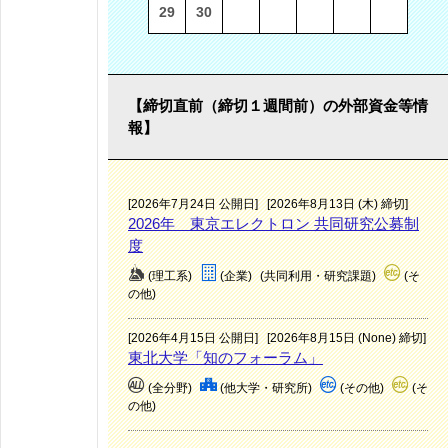
29
30
【締切直前（締切１週間前）の外部資金等情
報】
[2026年7月24日 公開日]
[2026年8月13日 (木) 締切]
2026年 東京エレクトロン 共同研究公募制
度
(理工系)
(企業)
(共同利用・研究課題)
(そ
の他)
[2026年4月15日 公開日]
[2026年8月15日 (None) 締切]
東北大学「知のフォーラム」
(全分野)
(他大学・研究所)
(その他)
(そ
の他)