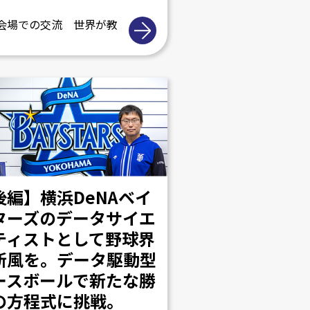
会場での交流 世界が教
後編】横浜DeNAベイ
ターズのデータサイエ
ティストとして野球界
新風を。データ駆動型
ースボールで新たな勝
の方程式に挑戦。