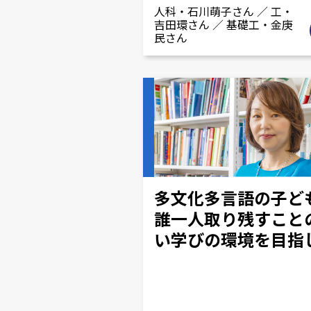
人科・石川萌子さん ／ 工・
吉田環さん ／ 基礎工・金庚
民さん
多文化多言語の子ど
誰一人取り残すこと
い学びの環境を目指