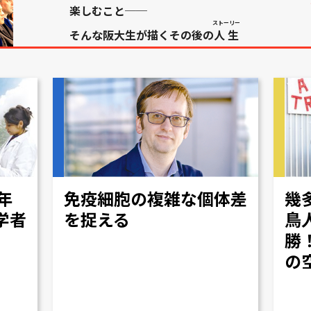
楽しむこと──
ストーリー
そんな阪大生が描くその後の
人生
年
免疫細胞の複雑な個体差
幾
学者
を捉える
鳥
勝
の