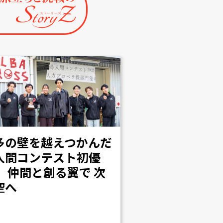
多の壁を越えつかんだ
人間コンテスト初優
！ 仲間と創る翼で 次
空へ