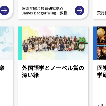
感染症総合教育研究拠点
James Badger Wing 教授
飛行機
衆
外国語学とノーベル賞の
医
深い縁
学
大阪