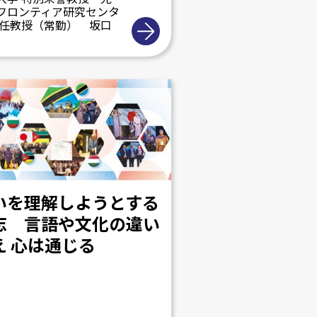
フロンティア研究センタ
特任教授（常勤） 坂口
いを理解しようとする
志 言語や文化の違い
え 心は通じる