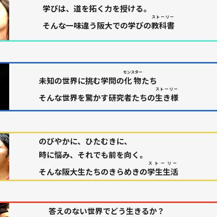
学びは、道を拓く力を授ける。
ストーリー
そんな一味違う阪大での学びの
教科書
モンスター
未知の世界に挑む学問の
化物
たち
ストーリー
そんな世界を驚かす研究者たちの
生き様
のびやかに、ひたむきに、
時に悩み、それでも前を向く。
ストーリー
そんな阪大生たちのきらめきの
学生生活
答えのない世界でどう生きるか？