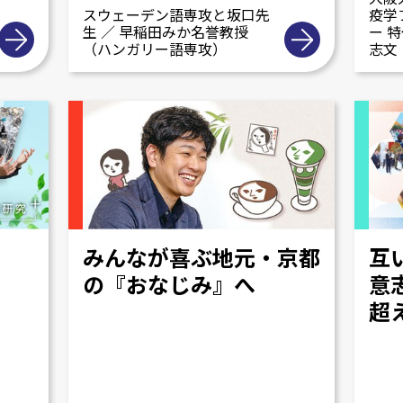
スウェーデン語専攻と坂口先
疫学
生 ／ 早稲田みか名誉教授
ー 
（ハンガリー語専攻）
志文
みんなが喜ぶ地元・京都
互
の『おなじみ』へ
意
超