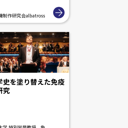
制作研究会albatross
学史を塗り替えた免疫
研究
大学 特別栄誉教授 免