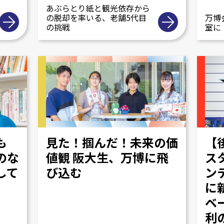
あぶらとり紙と観光依存から
の脱却を率いる、老舗5代目
万博
の挑戦
室に
も
見た！掴んだ！未来の価
【
のな
値観 阪大生、万博に飛
ス
して
び込む
ン
に
ベ
利