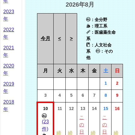
年
2026年8月
2023
年
：全分野
：理工系
2022
：医歯薬生命
年
今月
<
>
系
：人文社会
2021
系
：その
年
他
2020
月
火
水
木
金
土
日
年
1
2
2019
年
3
4
5
6
7
8
9
2018
10
11
12
13
14
15
16
年
こ
こ
(23
の
の
件)
日
日
締
締
締
締