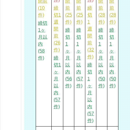
間前
間
間
間
間
(10
締
前
前
締
前
前
件)
切1
(25
(25
切
(28
(28
週
件)
件)
1
件)
件)
締切
間
週
1ヶ
締
締
締
締
前
間
月以
切
切
切
切
(26
前
内
1
1
1
1
件)
(32
(58
ヶ
ヶ
ヶ
ヶ
件)
件)
締
月
月
月
月
切1
以
以
締
以
以
ヶ
内
内
切
内
内
月
(56
(57
1
(50
(50
以
件)
件)
ヶ
件)
件)
内
月
(57
以
件)
内
(57
件)