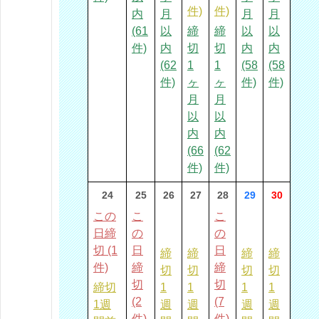
件)
件)
内
月
月
月
(61
以
締
締
以
以
件)
内
切
切
内
内
(62
1
1
(58
(58
件)
ヶ
ヶ
件)
件)
月
月
以
以
内
内
(66
(62
件)
件)
24
25
26
27
28
29
30
この
こ
こ
日締
の
の
切 (1
日
日
締
締
締
締
件)
締
締
切
切
切
切
切
切
締切
1
1
1
1
(2
(7
1週
週
週
週
週
件)
件)