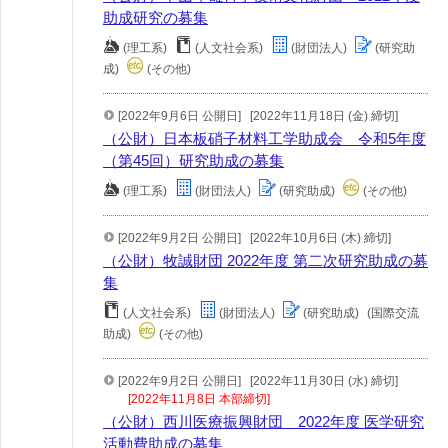
助成研究の募集
(理工系)
(人文社会系)
(財団法人)
(研究助
成)
(その他)
[2022年9月6日 公開日]
[2022年11月18日 (金) 締切]
（公財）日本板硝子材料工学助成会 令和5年度
（第45回）研究助成の募集
(理工系)
(財団法人)
(研究助成)
(その他)
[2022年9月2日 公開日]
[2022年10月6日 (木) 締切]
（公財）牧誠財団 2022年度 第二次研究助成の募
集
(人文社会系)
(財団法人)
(研究助成)
(国際交流
助成)
(その他)
[2022年9月2日 公開日]
[2022年11月30日 (水) 締切]
[2022年11月8日 本部締切]
（公財）西川医療振興財団 2022年度 医学研究
活動費助成の募集