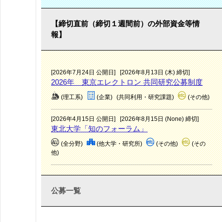
【締切直前（締切１週間前）の外部資金等情
報】
[2026年7月24日 公開日]
[2026年8月13日 (木) 締切]
2026年 東京エレクトロン 共同研究公募制度
(理工系)
(企業)
(共同利用・研究課題)
(その他)
[2026年4月15日 公開日]
[2026年8月15日 (None) 締切]
東北大学「知のフォーラム」
(全分野)
(他大学・研究所)
(その他)
(その
他)
公募一覧