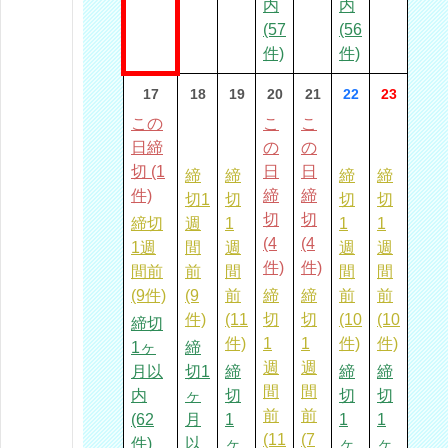
内
内
(57
(56
件)
件)
17
18
19
20
21
22
23
この
こ
こ
日締
の
の
切 (1
日
日
締
締
締
締
件)
締
締
切1
切
切
切
切
切
締切
週
1
1
1
(4
(4
1週
間
週
週
週
件)
件)
間前
前
間
間
間
(9件)
(9
前
締
締
前
前
件)
(11
切
切
(10
(10
締切
件)
1
1
件)
件)
1ヶ
締
週
週
月以
切1
締
締
締
間
間
内
ヶ
切
切
切
前
前
(62
月
1
1
1
(11
(7
件)
以
ヶ
ヶ
ヶ