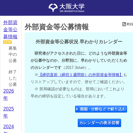
外部資
外部資金等公募情報
金等公
募情報
外部資金等公募状況 早わかりカレンダー
募集
研究者がアクセスされた日に、どのような外部資金等
中の
公募
が公募中なのか、分野別に、早わかりしていただくため
のカレンダーです
（2017.3start）。
終了
※
【締切直前（締切１週間前）の外部資金等情報】
も
した
リストアップしていますので、併せてご確認ください。
公募
※ 部局確認が必要なものは、部局においてこれより
2026
早めの締切を設定している場合があります。
年
2025
年
カレンダーの表示切替
2024