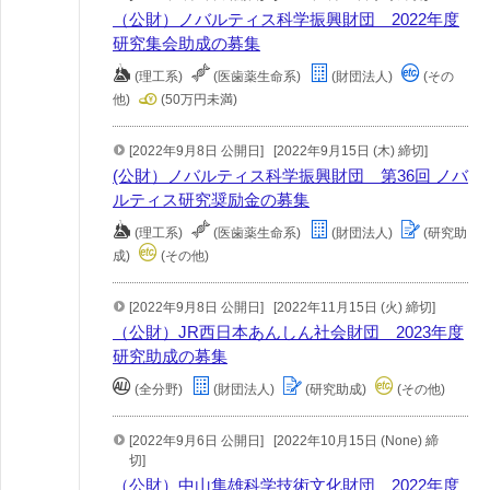
（公財）ノバルティス科学振興財団 2022年度
研究集会助成の募集
(理工系)
(医歯薬生命系)
(財団法人)
(その
他)
(50万円未満)
[2022年9月8日 公開日]
[2022年9月15日 (木) 締切]
(公財）ノバルティス科学振興財団 第36回 ノバ
ルティス研究奨励金の募集
(理工系)
(医歯薬生命系)
(財団法人)
(研究助
成)
(その他)
[2022年9月8日 公開日]
[2022年11月15日 (火) 締切]
（公財）JR西日本あんしん社会財団 2023年度
研究助成の募集
(全分野)
(財団法人)
(研究助成)
(その他)
[2022年9月6日 公開日]
[2022年10月15日 (None) 締
切]
（公財）中山隼雄科学技術文化財団 2022年度