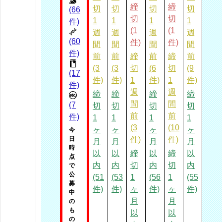
締
締
切
切
切
切
(66
切
切
1
1
1
1
件)
(1
(1
週
週
週
週
(60
件)
件)
間
間
間
間
件)
前
前
締
前
締
前
(3
(3
切
(6
切
(9
(17
件)
件)
1
件)
1
件)
件)
週
週
締
締
締
締
間
間
(7
切
切
切
切
前
前
件)
1
1
1
1
(3
(10
ヶ
ヶ
ヶ
ヶ
今
日
件)
件)
月
月
月
月
時
以
以
締
以
締
以
点
内
内
切
内
切
内
で
公
(51
(53
1
(56
1
(55
募
件)
件)
ヶ
件)
ヶ
件)
中
月
月
の
も
以
以
の