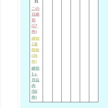
31
この
日締
切
(17
件)
締切
1週
間前
(28
件)
締切
1ヶ
月以
内
(50
件)