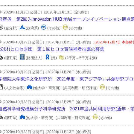
[2020年11月2日 公開日]
[2020年11月13日 (金) 締切]
経産省 第2回J-Innovation HUB 地域オープンイノベーション拠
(全分野)
(政府系)
(その他)
(その他)
[2020年10月29日 公開日]
[2020年12月21日 (月) 締切]
[2020年12月7日 本部締
(公財)ヒロセ財団 第１回ヒロセ賞候補者推薦の募集
(理工系)
(財団法人)
(賞)
(2千万～5千万未満)
[2020年10月29日 公開日]
[2020年11月26日 (木) 締切]
学習院大学東洋文化研究所 2021年度「東アジア学」共創研究プ
(人文社会系)
(他大学・研究所)
(共同利用・研究課題)
(その他)
[2020年10月28日 公開日]
[2020年12月25日 (金) 締切]
自然科学研究機構分子科学研究所 2021年度共同利用研究(通年・前
(理工系)
(他大学・研究所)
(共同利用・研究課題)
(その他)
[2020年10月28日 公開日]
[2020年11月13日 (金) 締切]