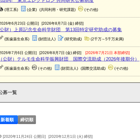
2026年 東京エレクトロン 共同研究公募制度
(理工系)
(企業)
(共同利用・研究課題)
(その他)
[2026年6月23日 公開日]
[2026年8月7日 (金) 締切]
(公財）上原記念生命科学財団 第13回特定研究助成の募集
(医歯薬生命系)
(財団法人)
(研究助成)
(2千万～5千万未満)
[2026年7月6日 公開日]
[2026年8月7日 (金) 締切]
[2026年7月21日 本部締切]
（公財）テルモ生命科学振興財団 国際交流助成（2026年後期分）
(医歯薬生命系)
(その他)
(財団法人)
(国際交流助成)
(その他)
公募一覧
新着順
締切順
[2020年11月24日 公開日]
[2020年12月1日 (火) 締切]