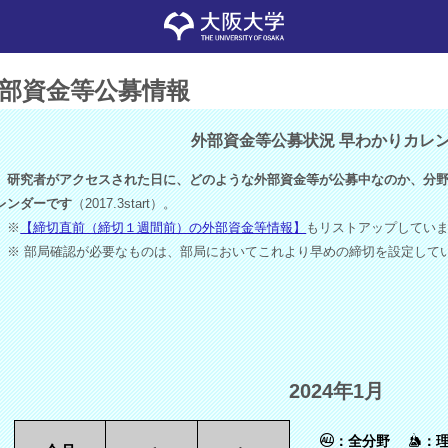
部資金等公募情報
外部資金等公募状況 早わかりカレ
研究者がアクセスされた日に、どのような外部資金等が公募中なのか、分野
レンダーです
（2017.3start）。
※
【締切直前（締切１週間前）の外部資金等情報】
もリストアップしてい
※ 部局確認が必要なものは、部局においてこれより早めの締切を設定して
2024年1月
：全分野
：