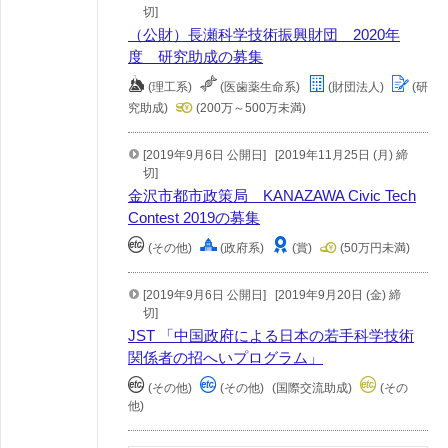
切]
（公財）長瀬科学技術振興財団 2020年
度 研究助成の募集
(理工系)
(医歯薬生命系)
(財団法人)
(研
究助成)
(200万～500万未満)
[2019年9月6日 公開日]
[2019年11月25日 (月) 締
切]
金沢市都市政策局 KANAZAWA Civic Tech
Contest 2019の募集
(その他)
(政府系)
(賞)
(50万円未満)
[2019年9月6日 公開日]
[2019年9月20日 (金) 締
切]
JST 「中国政府による日本の若手科学技術
関係者の招へいプログラム」
(その他)
(その他)
(国際交流助成)
(その
他)