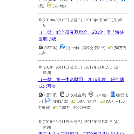
(賞)
(その他)
[2019年9月12日 公開日]
[2019年9月30日 (月) 締
切]
（一財）総合研究奨励会 2019年度「海外
渡航助成」
(理工系)
(その他)
(国際交流助成)
(50万円
未満)
[2019年9月11日 公開日]
[2019年11月15日 (金)
締切]
（一財）第一生命財団 2019年度 研究助
成の募集
(理工系)
(人文社会系)
(その他)
(財団法
人)
(研究助成)
(50万円未満)
(50万～100
万未満)
(100万～200万未満)
[2019年9月11日 公開日]
[2019年10月31日 (木)
締切]
東京大学地震研究所 2020年度共同利用の