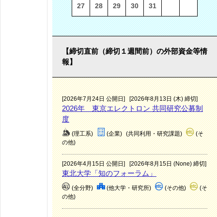
27
28
29
30
31
【締切直前（締切１週間前）の外部資金等情
報】
[2026年7月24日 公開日]
[2026年8月13日 (木) 締切]
2026年 東京エレクトロン 共同研究公募制
度
(理工系)
(企業)
(共同利用・研究課題)
(そ
の他)
[2026年4月15日 公開日]
[2026年8月15日 (None) 締切]
東北大学「知のフォーラム」
(全分野)
(他大学・研究所)
(その他)
(そ
の他)