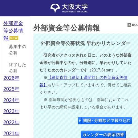
外部資金
外部資金等公募情報
等公募情
報
外部資金等公募状況 早わかりカレンダー
募集中の
公募
研究者がアクセスされた日に、どのような外部資
金等が公募中なのか、分野別に、早わかりしていた
終了した
だくためのカレンダーです
（2017.3start）。
公募
※
【締切直前（締切１週間前）の外部資金等情
2026年
報】
もリストアップしていますので、併せてご確認
2025年
ください。
※ 部局確認が必要なものは、部局においてこれ
2024年
より早めの締切を設定している場合があります。
2023年
2022年
2021年
カレンダーの表示切替