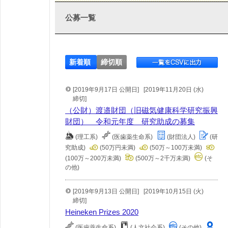
公募一覧
新着順
締切順
[2019年9月17日 公開日]
[2019年11月20日 (水)
締切]
（公財）渡邉財団（旧磁気健康科学研究振興
財団） 令和元年度 研究助成の募集
(理工系)
(医歯薬生命系)
(財団法人)
(研
究助成)
(50万円未満)
(50万～100万未満)
(100万～200万未満)
(500万～2千万未満)
(そ
の他)
[2019年9月13日 公開日]
[2019年10月15日 (火)
締切]
Heineken Prizes 2020
(医歯薬生命系)
(人文社会系)
(その他)