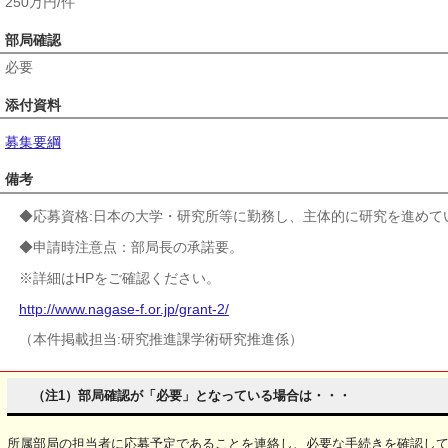
250万円/件
部局確認
必要
添付資料
募集要綱
備考
◆応募資格:日本の大学・研究所等に勤務し、主体的に研究を進めて
◆申請時注意点：部局長の承諾要。
※詳細はHPをご確認ください。
http://www.nagase-f.or.jp/grant-2/
（本件掲載担当:研究推進課学術研究推進係）
（注1）部局確認が「必要」となっている場合は・・・
所属部局の担当者に応募予定であることを連絡し、必要な手続きを確認し