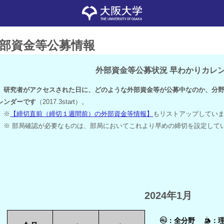
部資金等公募情報
外部資金等公募状況 早わかりカレ
研究者がアクセスされた日に、どのような外部資金等が公募中なのか、分野
レンダーです
（2017.3start）。
※
【締切直前（締切１週間前）の外部資金等情報】
もリストアップしてい
※ 部局確認が必要なものは、部局においてこれより早めの締切を設定して
2024年1月
：全分野
：