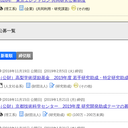
2026年 東京エレクトロン 共同研究公募制度
(理工系)
(企業)
(共同利用・研究課題)
(その他)
公募一覧
新着順
締切順
[2018年11月19日 公開日]
[2019年2月5日 (火) 締切]
（公財）高梨学術奨励基金 2019年度 若手研究助成・特定研究助
(人文社会系)
(財団法人)
(研究助成)
(その他)
[2018年11月15日 公開日]
[2019年1月21日 (月) 締切]
（公財）京都技術科学センター 2019年度 研究開発助成テーマの
(理工系)
(財団法人)
(研究助成)
(100万～200万未満)