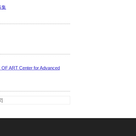
募集
 OF ART Center for Advanced
2]