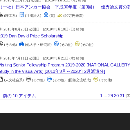
[2018年11月15日 公開日]
[2019年1月31日 (木) 締切]
（一社）日本アンカー協会 平成30年度（第3回） 優秀論文賞の
(理工系)
(社団法人)
(賞)
(50万円未満)
[2018年8月23日 公開日]
[2019年3月10日 (日) 締切]
2019 Dan David Prize Scholarship
(その他)
(他大学・研究所)
(その他)
(その他)
[2018年7月11日 公開日]
[2019年3月21日 (木) 締切]
Visiting Senior Fellowship Program 2019-2020 (NATIONAL GALLERY
Study in the Visual Arts) [2019年9月～2020年2月派遣分]
(人文社会系)
(その他)
(その他)
(国際交流助成)
(その他)
前の 10 アイテム
1
...
29
30
31
[3