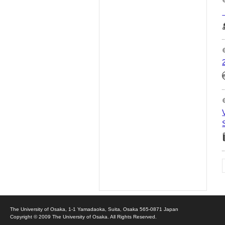
The University of Osaka, 1-1 Yamadaoka, Suita, Osaka 565-0871 Japan
Copyright © 2009 The University of Osaka. All Rights Reserved.