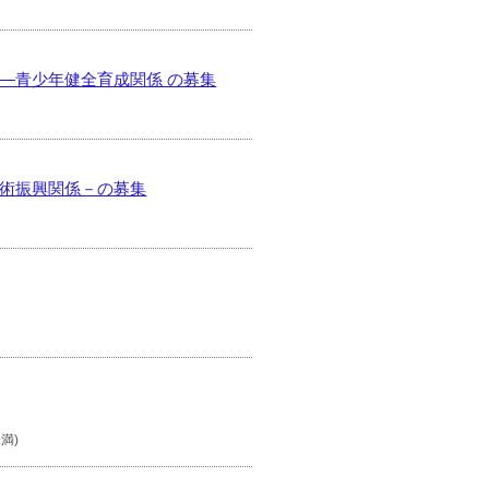
項―青少年健全育成関係 の募集
技術振興関係－の募集
未満)