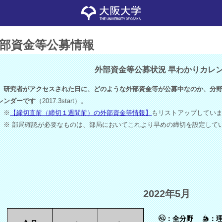
部資金等公募情報
外部資金等公募状況 早わかりカレ
研究者がアクセスされた日に、どのような外部資金等が公募中なのか、分野
レンダーです
（2017.3start）。
※
【締切直前（締切１週間前）の外部資金等情報】
もリストアップしてい
※ 部局確認が必要なものは、部局においてこれより早めの締切を設定して
2022年5月
：全分野
：