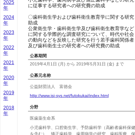
2025
に従事する研究者への研究費の助成
年
〇歯科衛生学および歯科衛生教育学に関する研究
2024
助成
年
公衆衛生学・歯科衛生学及び歯科衛生教育学など
2023
に関する学際的な調査研究について、時代や社会
年
の動向などを反映した研究を行う若手歯科関係者
及び歯科衛生士の研究者への研究費の助成
2022
年
公募期間
2021
2019年4月1日
(月)
から
2019年5月31日
(金)
まで
年
公募元名称
2020
年
公益財団法人 富徳会
2019
http://www.isi-sys.net/futokukai/index.html
年
分野
2018
年
医歯薬生命系
小児歯科学、口腔衛生学、予防歯科学（高齢者歯科保
を含む）、矯正歯科学、歯周病学の研究、歯科医療、