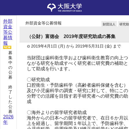
外部
外部資金等公募情報
財団法人
研究助
資金
等公
（公財）富徳会 2019年度研究助成の募集
募情
報
2019年4月1日
(月)
から
2019年5月31日
(金)
まで
募
当財団は歯科衛生学および歯科衛生教育の向上つ
集
中
ながる研究を助成すべく研究者に研究費の補助と
の
して助成を行います。
公
募
〇研究助成
口腔衛生・予防歯科学（高齢者歯科保健を含む）
終
及び小児歯科学の調査・研究に対して、特にこの
了
分野での活躍を目指す若手研究者への研究費の助
し
成
た
公
募
〇海外よりの留学研究者助成
2026
海外からの日本への留学研究者で、在日６か月以
年
上を経過し、留学期間１年以上で、予防歯科学、
小児歯科学、歯周病学及び矯正歯科学などの研究