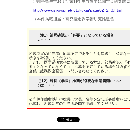
〇歯科衛生学および歯科衛生教育学に関する研究助
http://www.isi-sys.net/futokukai/page02_2_3.html
（本件掲載担当：研究推進課学術研究推進係）
（注1）部局確認が「必要」となっている場合
は・・・
所属部局の担当者に応募予定であることを連絡し、必要な
続きを確認してください。
ただし、医学系研究科に所属している方は、部局確認が「
要」となっていなくても、応募を予定している場合は必ず
当係（総務課企画係）へ問い合わせてください。
（注2）総長（学長）推薦が必要な申請書類につい
ては・・・
公印押印箇所以外の総長（学長）名等を含む必要箇所を全
記載し、所属部局の担当者経由で申請してください。