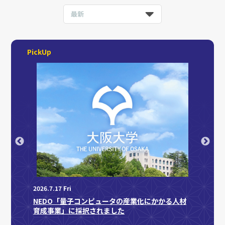
最新
PickUp
2026.7
「審良 
記念祝
2026.7.17 Fri
」に採択
NEDO「量子コンピュータの産業化にかかる人材
育成事業」に採択されました