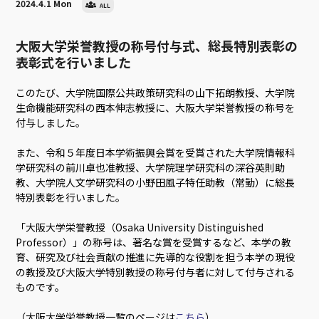
2024.4.1 Mon
ALL
大阪大学栄誉教授の称号付与式、総長特別表彰の
表彰式を行いました
このたび、大学院国際公共政策研究科の山下拓朗教授、大学院
生命機能研究科の西本伸志教授に、大阪大学栄誉教授の称号を
付与しました。
また、令和５年度日本学術振興会賞を受賞された大学院情報科
学研究科の前川卓也准教授、大学院理学研究科の深谷英則助
教、大学院人文学研究科の小野田風子特任助教（常勤）に総長
特別表彰を行いました。
「大阪大学栄誉教授（Osaka University Distinguished
Professor）」の称号は、著名な賞を受賞するなど、本学の教
育、研究及び社会貢献の推進に先導的な役割を担う本学の現役
の教授及び大阪大学特別教授の称号付与者に対して付与される
ものです。
（大阪大学栄誉教授一覧のページは
こちら
）