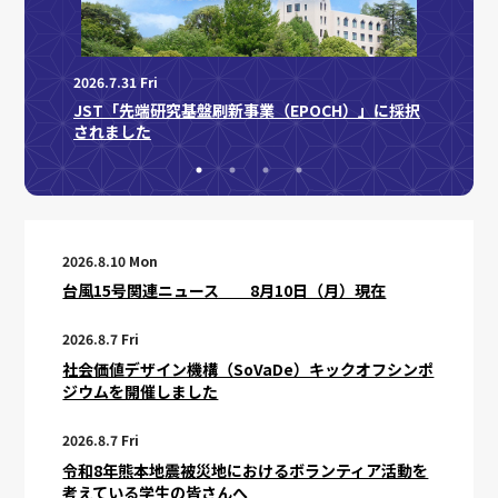
2026.8.
2026.7.31 Fri
社会価
る人材
JST「先端研究基盤刷新事業（EPOCH）」に採択
ンポジ
されました
2026.8.10 Mon
台風15号関連ニュース 8月10日（月）現在
2026.8.7 Fri
社会価値デザイン機構（SoVaDe）キックオフシンポ
ジウムを開催しました
2026.8.7 Fri
令和8年熊本地震被災地におけるボランティア活動を
考えている学生の皆さんへ