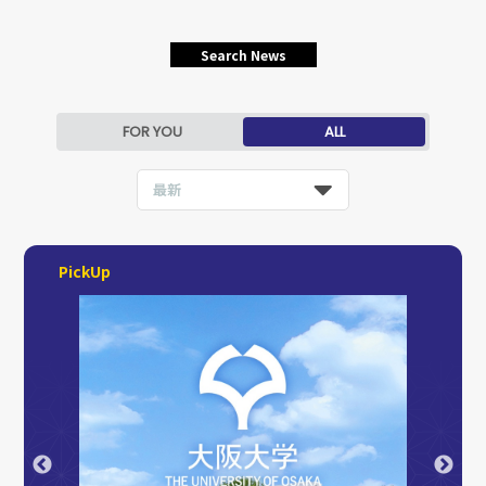
Search News
FOR YOU
ALL
最新
PickUp