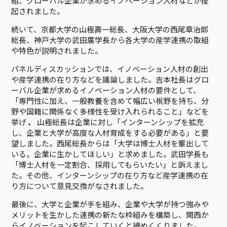
組、グローバル企業が求めるイノベーション人材などが提
起されました。
続いて、京都大学の山極壽一総長、大阪大学の西尾章治郎
総長、神戸大学の武田廣学長から各大学の産学連携の取組
や特色が説明されました。
パネルディスカッションでは、イノベーション人材の創出
や産学連携の在り方などを議論しました。吉本社長はグロ
ーバル企業が求めるイノベーション人材の要件として、
「専門性に加え、一般教養を含めて幅広い視野を持ち、分
野や国籍に関係なく多様性を受け入れられること」などを
挙げ
、
山極総長は企業に対し「インターンシップを拡充
し、企業と大学が高度な人材育成をする必要がある」と要
望しました。西尾総長からは「大学は博士人材を輩出して
いる。企業に生かしてほしい」と求めました。武田学長も
「博士人材を一定割合、採用してもらいたい」と訴えまし
た。その他、インターンシップの在り方など産学連携の在
り方について意見交換がなされました。
最後に、大学と企業が手を組み、企業や大学が持つ強みや
メリットを生かした連携の新たな枠組みを構築し、関西か
らイノベーションを起こしていくと締めくくりました。