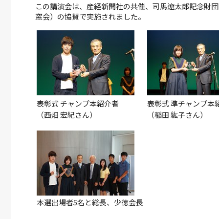
この講演会は、産経新聞社の共催、司馬遼太郎記念財団
窓会）の協賛で実施されました。
表彰式 チャンプ本紹介者
表彰式 準チャンプ本
（西畑 宏紀さん）
（稲田 紘子さん）
本選出場者5名と総長、少徳会長