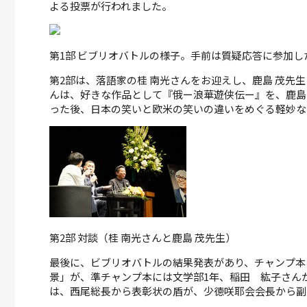
よる投票が行われました。
第1部 ビブリオバトルの様子。手前は質疑応答に参加し
第2部は、落語家の桂 南光さんをお迎えし、鹿島 茂先
んは、好きな作品として『俄ー浪華遊侠伝ー』を、鹿島
った後、日本の笑いと欧米の笑いの違いをめぐる軽妙な
第2部 対談（桂 南光さんと鹿島 茂先生）
最後に、ビブリオバトルの結果発表があり、チャンプ本
景」が、準チャンプ本には文学部1年、稲田 紘子さん
は、西尾総長から表彰状の盾が、少徳咲耶会会長から副