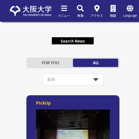
メニュー
検索
アクセス
施設
Language
Search News
FOR YOU
ALL
最新
PickUp