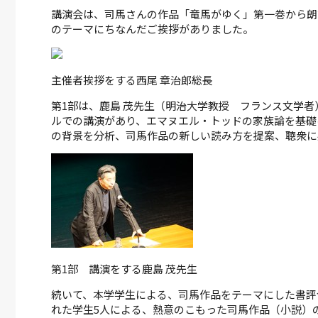
講演会は、司馬さんの作品「竜馬がゆく」第一巻から朗
のテーマにちなんだご挨拶がありました。
2026.7.16 Thu
「審良 静男 大阪大学栄誉教授
Japan Prize 受賞記念祝賀会」を
2026.7.17
主催者挨拶をする西尾 章治郎総長
開催しました
研究基盤刷新事業
NEDO
第1部は、鹿島 茂先生（明治大学教授 フランス文学
）」に採択されました
化にか
ルでの講演があり、エマヌエル・トッドの家族論を基礎
されま
の背景を分析、司馬作品の新しい読み方を提案、聴衆に
第1部 講演をする鹿島 茂先生
続いて、本学学生による、司馬作品をテーマにした書評
れた学生5人による、熱意のこもった司馬作品（小説）の