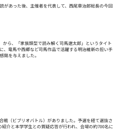
読があった後、主催者を代表して、西尾章治郎総長の今回
2026.8.7 Fri
 Fri
2026
社会価値デザイン機構
（SoVaDe）キックオフシンポジ
「量子コンピュータの産業
JS
者）から、「家族類型で読み解く司馬遼太郎」というタイト
ウムを開催しました
かる人材育成事業」に採択
（E
に、竜馬や西郷など司馬作品で活躍する明治維新の担い手
した
感銘を与えました。
合戦（ビブリオバトル）がありました。予選を経て選抜さ
紹介と本学学生との質疑応答が行われ、会場の約700名に