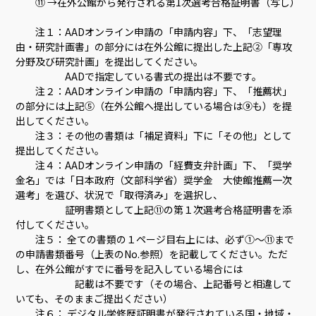
⑪ →在外公館から発行される第1次選考合格証明書（写し）
注１：AADオンライン申請の「申請内容」下、「志望理
由・研究計画書」の部分には在外公館に提出した上記②「専攻
分野及び研究計画」を提出してください。
AADで指定している書式の提出は不要です。
注２：AADオンライン申請の「申請内容」下、「推薦状」
の部分には上記⑤（在外公館へ提出している場合は⑨も）を提
出してください。
注３：その他の書類は「補足資料」下に「その他」として
提出してください。
注４：AADオンライン申請の「経費支弁計画」下、「奨学
金名」では「日本政府（文部科学省）奨学金 大使館推薦一次
選考」を選び、状況で「取得済み」を選択し、
証明書類として上記⑪の第１次選考合格証明書を添
付してください。
注５： 全ての書類の１ページ目右上には、必ず①～⑪まで
の申請書類番号（上表のNo.参照）を記載してください。ただ
し、在外公館がすでに番号を記入している場合には
記載は不要です（その場合、上記番号と相違して
いても、そのままご提出ください）
注６： デジタル学修歴証明書が発行されている国・地域・