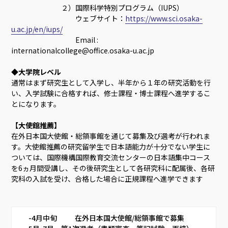
２）国際科学特別プログラム（IUPS）
ウェブサイト：
https://www.sci.osaka-
u.ac.jp/en/iups/
Email :
internationalcollege@office.osaka-u.ac.jp
◆大学院レベル
通常はまず研究生として入学し、半年から１年の研究活動を行
い、入学試験に合格すれば、修士課程・博士課程へ進学するこ
とになります。
【大使館推薦】
在外日本国大使館・総領事館を通じて募集及び選考が行われま
す。大使館推薦の研究留学生で日本語能力が十分でない学生に
ついては、国際機構国際教育交流センターの日本語集中コース
を6ヵ月間受講し、その後研究生として各研究科に配属後、各研
究科の入試を受け、合格した場合に正規課程へ進学できます
       -4月中旬　       在外日本国大使館/総領事館で募集     