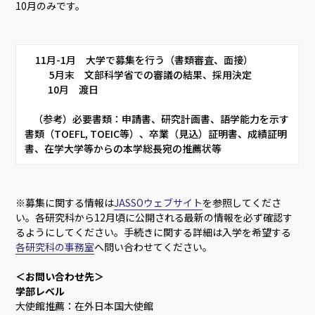
10月のみです。
     11月-1月　大学で募集を行う（書類審査、面接）     
     　  5月末　文部科学省での審議の結果、採用決定     
           10月　渡日    
    （参考）必要書類：申請書、研究計画書、語学能力を示す
書類（TOEFL, TOEIC等）、卒業（見込）証明書、成績証明
書、在学大学等からの本学総長宛の推薦状等      
※募集に関する情報は
JASSOウェブサイト
を参照してくださ
い。各研究科から12月頃に公開される最新の情報を必ず確認す
るようにしてください。手続きに関する詳細は入学を希望する
各研究科の事務室
へ問い合わせてください。
＜お問い合わせ先＞
学部レベル
大使館推薦：在外日本国大使館