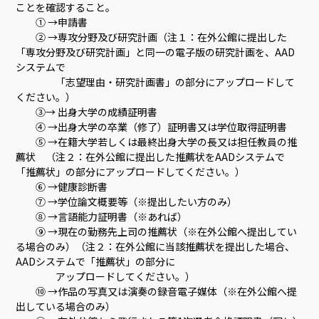
ことを確認すること。
① →申請書
② →専攻分野及び研究計画（注１：在外公館に提出した
「専攻分野及び研究計画」と同一の電子版の研究計画を、AAD
システムで
「志望理由・研究計画書」の部分にアップロードして
ください。）
③→ 出身大学の成績証明書
④ →出身大学の卒業（修了）証明書又は学位取得証明書
⑤ →在籍大学若しくは最終出身大学の長又は担任教員の推
薦状 （注２：在外公館に提出した推薦状をAADシステムで
「推薦状」の部分にアップロードしてください。）
⑥ →健康診断書
⑦ →学位論文概要等（※提出したい方のみ）
⑧ →言語能力証明書（※あれば）
⑨ →現在の勤務先上司の推薦状（※在外公館へ提出してい
る場合のみ）（注２：在外公館に当該推薦状を提出した場合、
AADシステムで「推薦状」の部分に
アップロードしてください。）
⑩ →作品の写真又は演奏の録音電子媒体（※在外公館へ提
出している場合のみ）