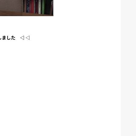
賞しました ◁
◁