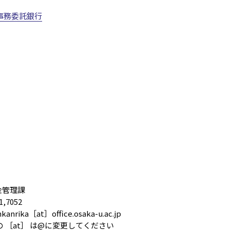
事務委託銀行
金管理課
1,7052
anrika［at］office.osaka-u.ac.jp
at］ は@に変更してください