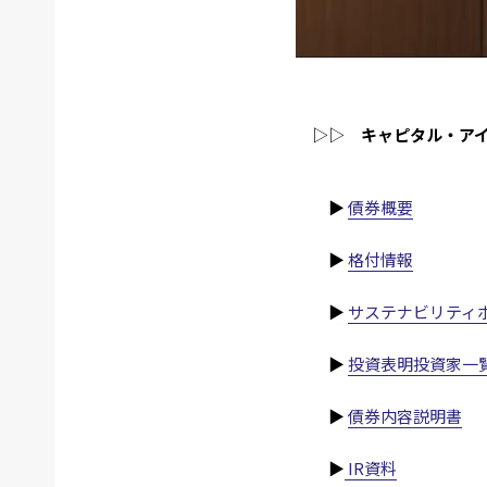
▷▷
キャピタル・アイ 
▶
債券概要
▶
格付情報
▶
サステナビリティ
▶
投資表明投資家一
▶
債券内容説明書
▶
IR資料