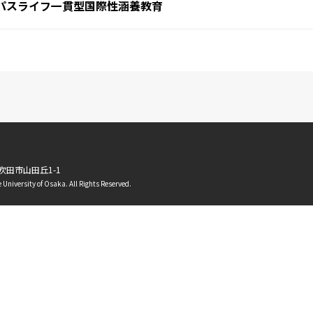
パスライフ一貫型国際性涵養教育
府吹田市山田丘1-1
 University of Osaka. All Rights Reserved.