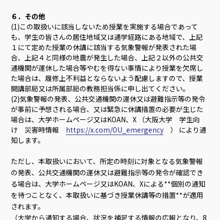
６．その他
(1)この取扱いに該当しないため授業を実施する場合であって
も、学生の皆さんの居住地域又は通学経路にある地域で、上記
１にて定めた授業の休講に該当する気象警報が発表された場
合、上記４と同様の地震が発生した場合、上記２以外の公共交
通機関が運休した場合等やむを得ない事情により授業を欠席し
た場合は、履修上不利益とならないよう配慮しますので、授業
開講部局又は所属部局の教務担当係に申し出てください。
(2)気象警報の発表、公共交通機関の運休又は避難指示等の発令
が事前に予想される場合、又は緊急に休講措置の必要が生じた
場合は、大学ホームページ又はKOAN、X （大阪大学 学生向
け 災害時情報
https://x.com/OU_emergency
） により通
知します。
ただし、本取扱いにおいて、所定の時刻に対象となる気象警報
の発表、公共交通機関の運休又は避難指示等の発令が確認でき
る場合は、大学ホームページ又はKOAN、Xによる**個別の通知
を待つことなく、本取扱いに基づき授業休講等の措置**が適用
されます。
（大学から通知する場合、状況を補足する情報の広報となり、8