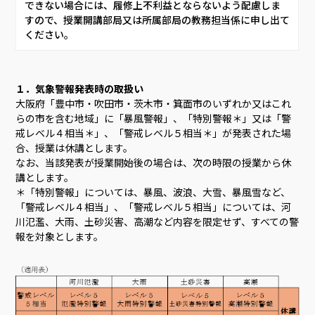
できない場合には、履修上不利益とならないよう配慮しま
すので、授業開講部局又は所属部局の教務担当係に申し出て
ください。     
１．気象警報発表時の取扱い
大阪府「豊中市・吹田市・茨木市・箕面市のいずれか又はこれ
らの市を含む地域」に「暴風警報」、「特別警報＊」又は「警
戒レベル４相当＊」、「警戒レベル５相当＊」が発表された場
合、授業は休講とします。
なお、当該発表が授業開始後の場合は、次の時限の授業から休
講とします。
＊「特別警報」については、暴風、波浪、大雪、暴風雪など、
「警戒レベル４相当」、「警戒レベル５相当」については、河
川氾濫、大雨、土砂災害、高潮など内容を限定せず、すべての警
報を対象とします。