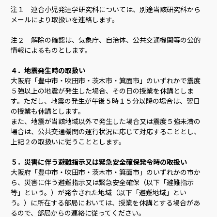
注１ 連合小児発達学研究科については、別途当該研究科から
メールにより取扱いを連絡します。
注２ 解除の確認は、気象庁、自治体、公共交通機関等の公的
情報によるものとします。
４．地震発生時の取扱い
大阪府「豊中市・吹田市・茨木市・箕面市」のいずれかで震度
５強以上の地震が発生した場合、その日の授業を休講としま
す。ただし、地震の発生が午後５時１５分以降の場合は、翌日
の授業も休講とします。
また、地震が当該地域以外で発生した場合又は震度５強未満の
場合は、公共交通機関の運行状況に応じて対応することとし、
上記２の取扱いに従うこととします。
５．災害に伴う避難指示又は緊急安全確保発令時の取扱い
大阪府「豊中市・吹田市・茨木市・箕面市」のいずれかの市か
ら、災害に伴う避難指示又は緊急安全確保（以下「避難指示
等」という。）が発令された地域（以下「避難地域」とい
う。）に所在する部局においては、授業を休講とする場合があ
るので、部局からの連絡に従ってください。