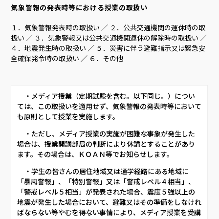
気象警報の発表時等における授業の取扱い
１．気象警報発表時の取扱い ／ ２．公共交通機関の運休時の取
扱い ／ ３．気象警報又は公共交通機関運休の解除時の取扱い ／
４．地震発生時の取扱い ／ ５．災害に伴う避難指示又は緊急安
全確保発令時の取扱い ／ ６．その他
     ・メディア授業（定期試験を含む。以下同じ。）につい
ては、この取扱いを適用せず、気象警報の発表時等において
も原則として授業を実施します。     
     ・ただし、メディア授業の実施が困難な事象が発生した
場合は、授業開講部局の判断により休講とすることがあり
ます。その場合は、ＫＯＡＮ等でお知らせします。     
     ・学生の皆さんの居住地域又は通学経路にある地域に
「暴風警報」、「特別警報」又は「警戒レベル４相当」、
「警戒レベル５相当」が発表された場合、震度５強以上の
地震が発生した場合において、避難又はその準備をしなけれ
ばならない等やむを得ない事情により、メディア授業を受講