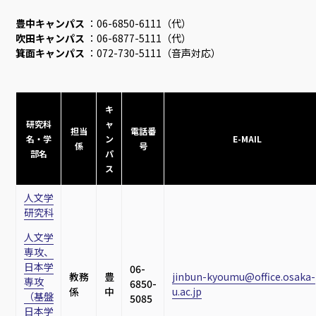
豊中キャンパス
：06-6850-6111（代）
吹田キャンパス
：06-6877-5111（代）
箕面キャンパス
：072-730-5111（音声対応）
キ
研究科
ャ
担当
電話番
名・学
ン
E-MAIL
係
号
部名
パ
ス
人文学
研究科
人文学
専攻、
日本学
06-
教務
豊
jinbun-kyoumu@office.osaka-
専攻
6850-
係
中
u.ac.jp
（基盤
5085
日本学