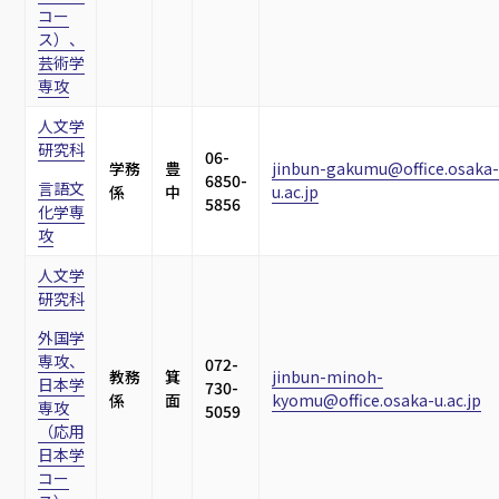
コー
ス）、
芸術学
専攻
人文学
研究科
06-
学務
豊
jinbun-gakumu@office.osaka-
6850-
言語文
係
中
u.ac.jp
5856
化学専
攻
人文学
研究科
外国学
専攻、
072-
教務
箕
jinbun-minoh-
日本学
730-
係
面
kyomu@office.osaka-u.ac.jp
専攻
5059
（応用
日本学
コー