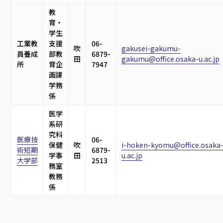
教
育・
学生
工業教
支援
06-
吹
gakusei-gakumu-
員養成
部教
6879-
田
gakumu@office.osaka-u.ac.jp
所
育企
7947
画課
学務
係
医学
系研
究科
医療技
06-
保健
吹
i-hoken-kyomu@office.osaka
術短期
6879-
学事
田
u.ac.jp
大学部
2513
務室
教務
係