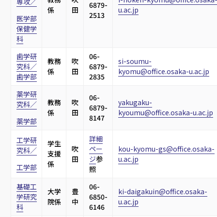
専攻／
6879-
係
田
u.ac.jp
2513
医学部
保健学
科
歯学研
06-
教務
吹
si-soumu-
究科／
6879-
係
田
kyomu@office.osaka-u.ac.jp
歯学部
2835
薬学研
06-
教務
吹
yakugaku-
究科／
6879-
係
田
kyoumu@office.osaka-u.ac.jp
8147
薬学部
詳細
工学研
学生
吹
ペー
kou-kyomu-gs@office.osaka-
究科／
支援
田
ジ
参
u.ac.jp
係
工学部
照
基礎工
06-
大学
豊
ki-daigakuin@office.osaka-
学研究
6850-
院係
中
u.ac.jp
科
6146