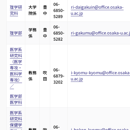
06-
理学研
大学
豊
ri-daigakuin@office.osaka-
6850-
究科
院係
中
u.ac.jp
5289
06-
学務
豊
理学部
6850-
ri-gakumu@office.osaka-u.ac.
係
中
5282
医学系
研究科
（医学
専攻・
06-
教務
吹
i-kyomu-kyomu@office.osaka
医科学
6879-
係
田
u.ac.jp
専攻）
3202
／
医学部
医学科
医学系
研究科
保健学
06-
教務
吹
i-hoken-kyomu@office.osaka