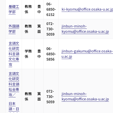
06-
基礎工
教務
豊
6850-
ki-kyomu@office.osaka-u.ac.j
学部
係
中
6152
072-
外国語
教務
箕
jinbun-minoh-
730-
学部
係
面
kyomu@office.osaka-u.ac.jp
5059
言語文
化研究
06-
学務
豊
jinbun-gakumu@office.osaka-
科言語
6850-
係
中
u.ac.jp
文化専
5856
攻
言語文
化研究
科言語
社会専
072-
教務
箕
jinbun-minoh-
攻／
730-
係
面
kyomu@office.osaka-u.ac.jp
5059
日本
語・日