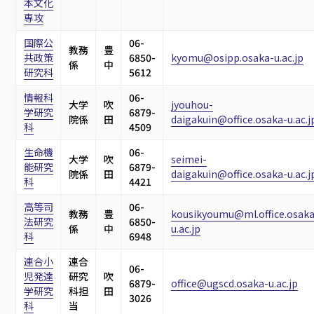
本文化
専攻
国際公
06-
教務
豊
共政策
6850-
kyomu@osipp.osaka-u.ac.jp
係
中
研究科
5612
情報科
06-
大学
吹
jyouhou-
学研究
6879-
院係
田
daigakuin@office.osaka-u.ac.j
科
4509
生命機
06-
大学
吹
seimei-
能研究
6879-
院係
田
daigakuin@office.osaka-u.ac.j
科
4421
高等司
06-
教務
豊
kousikyoumu@ml.office.osaka
法研究
6850-
係
中
u.ac.jp
科
6948
連合小
連合
06-
児発達
研究
吹
6879-
office@ugscd.osaka-u.ac.jp
学研究
科担
田
3026
科
当