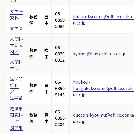
ス）
文学研
06-
教務
豊
jinbun-kyoumu@office.osaka-
究科／
6850-
係
中
u.ac.jp
5084
文学部
人間科
学研究
06-
教務
吹
科／
6879-
kyomu@hus.osaka-u.ac.jp
係
田
8012
人間科
学部
法学研
06-
houkou-
究科
教務
豊
6850-
hougakukyoumu@office.osak
／
係
中
5145
u.ac.jp
法学部
経済学
06-
研究科
教務
豊
ouecon-kyoumu@office.osaka
6850-
／ 経
係
中
u.ac.jp
5204
済学部