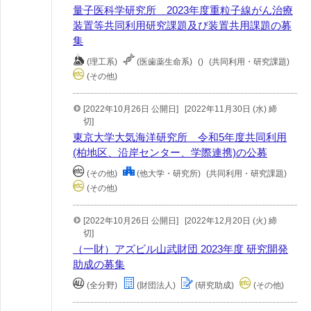
量子医科学研究所 2023年度重粒子線がん治療
装置等共同利用研究課題及び装置共用課題の募
集
(理工系)
(医歯薬生命系)
()
(共同利用・研究課題)
(その他)
[2022年10月26日 公開日]
[2022年11月30日 (水) 締
切]
東京大学大気海洋研究所 令和5年度共同利用
(柏地区、沿岸センター、学際連携)の公募
(その他)
(他大学・研究所)
(共同利用・研究課題)
(その他)
[2022年10月26日 公開日]
[2022年12月20日 (火) 締
切]
（一財）アズビル山武財団 2023年度 研究開発
助成の募集
(全分野)
(財団法人)
(研究助成)
(その他)