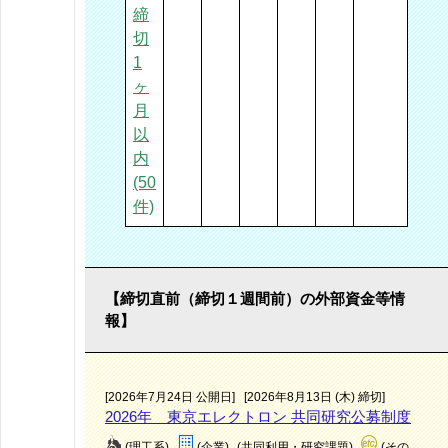
締
切
1
ヶ
月
以
内
(50
件)
【締切直前（締切１週間前）の外部資金等情
報】
[2026年7月24日 公開日]
[2026年8月13日 (木) 締切]
2026年 東京エレクトロン 共同研究公募制度
(理工系)
(企業)
(共同利用・研究課題)
(その