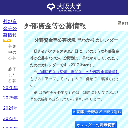
外部資
外部資金等公募情報
金等公
募情報
外部資金等公募状況 早わかりカレンダー
募集
研究者がアクセスされた日に、どのような外部資金
中の
公募
等が公募中なのか、分野別に、早わかりしていただく
ためのカレンダーです
（2017.3start）。
終了
※
【締切直前（締切１週間前）の外部資金等情報】
した
もリストアップしていますので、併せてご確認くださ
公募
い。
2026年
※ 部局確認が必要なものは、部局においてこれより
2025年
早めの締切を設定している場合があります。
2024年
2023年
カレンダーの表示切替