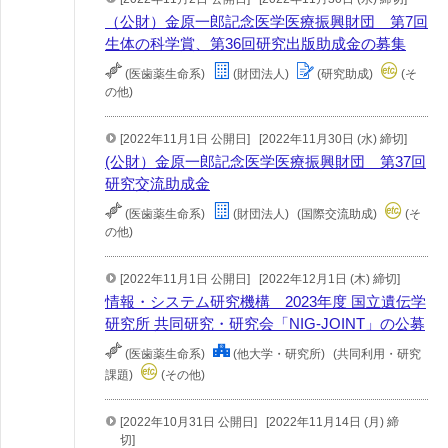
（公財）金原一郎記念医学医療振興財団 第7回
生体の科学賞、第36回研究出版助成金の募集
(医歯薬生命系)
(財団法人)
(研究助成)
(そ
の他)
[2022年11月1日 公開日]
[2022年11月30日 (水) 締切]
(公財）金原一郎記念医学医療振興財団 第37回
研究交流助成金
(医歯薬生命系)
(財団法人)
(国際交流助成)
(そ
の他)
[2022年11月1日 公開日]
[2022年12月1日 (木) 締切]
情報・システム研究機構 2023年度 国立遺伝学
研究所 共同研究・研究会「NIG-JOINT」の公募
(医歯薬生命系)
(他大学・研究所)
(共同利用・研究
課題)
(その他)
[2022年10月31日 公開日]
[2022年11月14日 (月) 締
切]