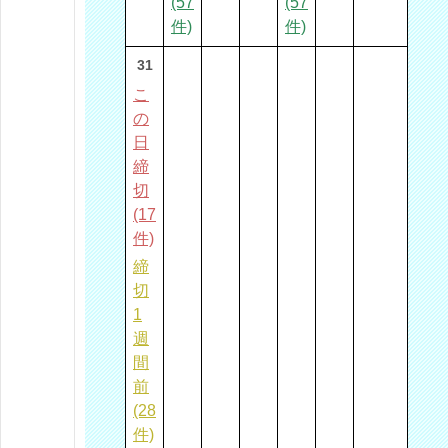
(57
(57
件)
件)
31
こ
の
日
締
切
(17
件)
締
切
1
週
間
前
(28
件)