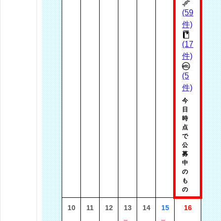
(59
件)
(17
件)
(5
件)
今
日
時
点
で
公
募
中
の
も
の
10
11
12
13
14
15
16