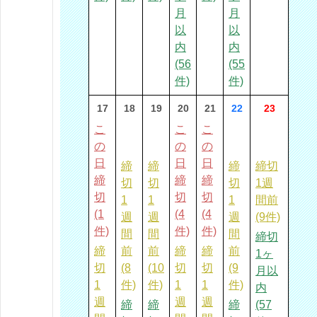
月
月
以
以
内
内
(56
(55
件)
件)
17
18
19
20
21
22
23
こ
こ
こ
の
の
の
日
日
日
締
締
締
締切
締
締
締
切
切
切
1週
切
切
切
1
1
1
間前
(1
(4
(4
週
週
週
(9件)
件)
件)
件)
間
間
間
締切
締
前
前
締
締
前
1ヶ
切
(8
(10
切
切
(9
月以
1
件)
件)
1
1
件)
内
週
週
週
締
締
締
(57