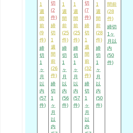
切
切
1
1
1
1
間前
(2
(7
週
週
週
週
(28
件)
件)
間
間
間
間
件)
前
締
前
前
締
前
締切
(9
切
(25
(25
切
(28
1ヶ
件)
1
件)
件)
1
件)
月以
週
週
締
締
締
締
内
間
間
切
切
切
切
(50
前
前
1
1
1
1
件)
(26
(32
ヶ
ヶ
ヶ
ヶ
件)
件)
月
月
月
月
以
締
以
以
締
以
内
切
内
内
切
内
(57
1
(56
(57
1
(50
件)
ヶ
件)
件)
ヶ
件)
月
月
以
以
内
内