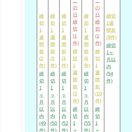
こ
こ
の
の
日
日
締
締
締
締
締切
締
締
切
切
切
切
1週
切
切
1
1
1
1
間前
(1
(1
週
週
週
週
(9件)
件)
件)
間
間
間
間
締切
前
前
前
締
前
締
1ヶ
(2
(3
(3
切
(6
切
月以
件)
件)
件)
1
件)
1
内
週
週
締
締
締
締
(54
間
間
切
切
切
切
件)
前
前
1
1
1
1
(3
(10
ヶ
ヶ
ヶ
ヶ
件)
件)
月
月
月
月
以
以
以
締
以
締
内
内
内
切
内
切
(49
(50
(52
1
(55
1
件)
件)
件)
ヶ
件)
ヶ