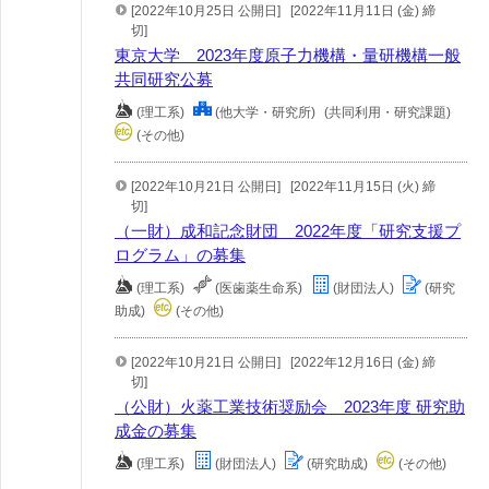
[2022年10月25日 公開日]
[2022年11月11日 (金) 締
切]
東京大学 2023年度原子力機構・量研機構一般
共同研究公募
(理工系)
(他大学・研究所)
(共同利用・研究課題)
(その他)
[2022年10月21日 公開日]
[2022年11月15日 (火) 締
切]
（一財）成和記念財団 2022年度「研究支援プ
ログラム」の募集
(理工系)
(医歯薬生命系)
(財団法人)
(研究
助成)
(その他)
[2022年10月21日 公開日]
[2022年12月16日 (金) 締
切]
（公財）火薬工業技術奨励会 2023年度 研究助
成金の募集
(理工系)
(財団法人)
(研究助成)
(その他)