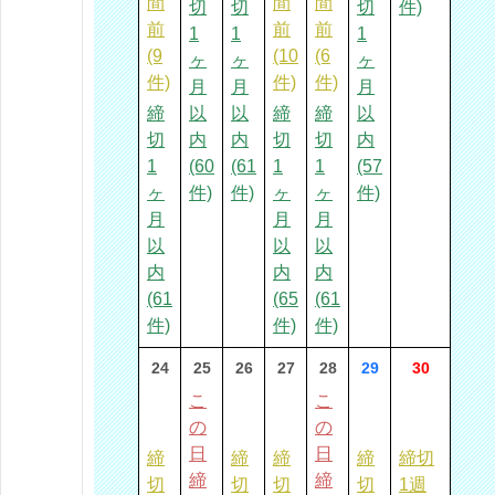
間
間
間
切
切
切
件)
前
前
前
1
1
1
(9
(10
(6
ヶ
ヶ
ヶ
件)
件)
件)
月
月
月
締
以
以
締
締
以
切
内
内
切
切
内
1
(60
(61
1
1
(57
ヶ
件)
件)
ヶ
ヶ
件)
月
月
月
以
以
以
内
内
内
(61
(65
(61
件)
件)
件)
24
25
26
27
28
29
30
こ
こ
の
の
日
日
締
締
締
締
締切
締
締
切
切
切
切
1週