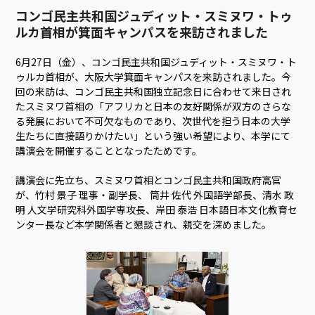
コンゴ民主共和国ジュディット・スミヌワ・トゥ
ルカ首相が箕面キャンパスを来訪されました
6月27日（金）、コンゴ民主共和国ジュディット・スミヌワ・ト
ゥルカ首相が、大阪大学箕面キャンパスを来訪されました。今
回の来訪は、コンゴ民主共和国独立記念日に合わせて来日され
たスミヌワ首相の「アフリカと日本の友好関係が双方のさらな
る発展において不可欠なものであり、次世代を担う日本の大学
生たちに直接語りかけたい」という強い希望により、本学にて
講演会を開催することとなったためです。
講演会に先立ち、スミヌワ首相とコンゴ民主共和国政府高官
が、竹村 景子 理事・副学長、 筒井 佐代 外国語学部長、清水 政
明 人文学研究科外国学専攻長、岸田 泰浩 日本語日本文化教育セ
ンター長など本学関係者と懇談され、親交を深めました。