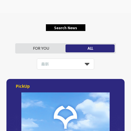
Search News
FOR YOU
ALL
最新
PickUp