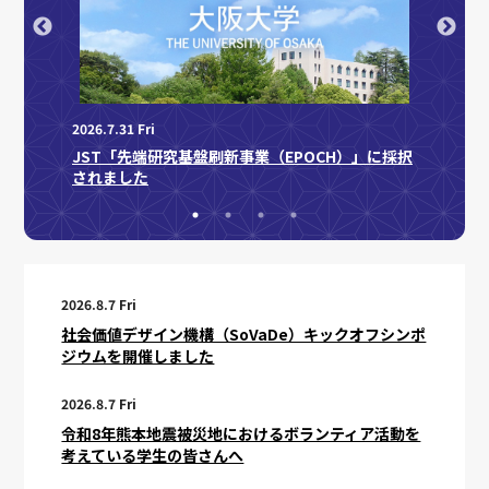
2026.7.31 Fri
2026.7.
オフシ
JST「先端研究基盤刷新事業（EPOCH）」に採択
NED
されました
育成事
2026.8.7 Fri
社会価値デザイン機構（SoVaDe）キックオフシンポ
ジウムを開催しました
2026.8.7 Fri
令和8年熊本地震被災地におけるボランティア活動を
考えている学生の皆さんへ