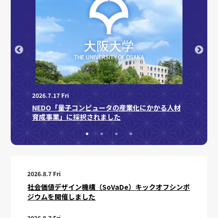
2026.7.17 Fri
2026.7.
オフシ
NEDO「量子コンピュータの産業化にかかる人材
JST
育成事業」に採択されました
されま
2026.8.7 Fri
社会価値デザイン機構（SoVaDe）キックオフシンポ
ジウムを開催しました
2026.8.7 Fri