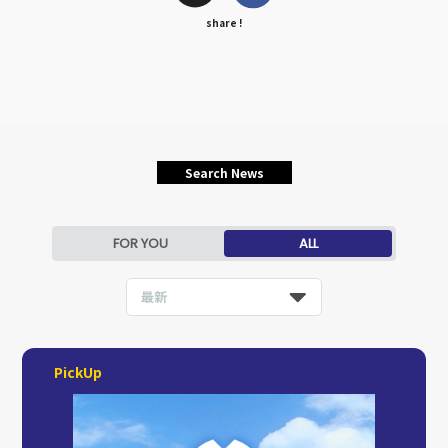
share !
Search News
FOR YOU
ALL
最新
PickUp