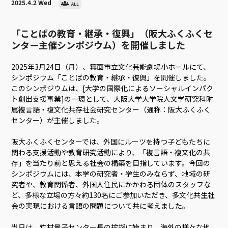
2025.4.2 Wed
ALL
「ことばの教育・継承・復興」（阪大ふくふくセ
ンター主催シンポジウム）を開催しました
2025年3月24日（月）、箕面市立文化芸能劇場小ホールにて、
シンポジウム「ことばの教育・継承・復興」を開催しました。
このシンポジウムは、[大学の国際化によるソーシャルインパク
ト創出支援事業]の一環として、大阪大学大学院人文学研究科附
属複言語・複文化共存社会研究センター（通称：阪大ふくふく
センター）が主催しました。
阪大ふくふくセンターでは、外国にルーツを持つ子どもたちに
関わる支援活動や教育研究活動により、「複言語・複文化の共
存」を当たり前と思える社会の構築を目指しています。今回の
シンポジウムには、本学の研究者・学生のみならず、地域の研
究者や、教育関係者、外国人住民にかかわる団体のスタッフな
ど、多様な立場の方々約130名にご参加いただき、多文化共生社
会の実現における言語の問題について共に考えました。
当日は、竹村景子センター長の挨拶に始まり、海外の様々な地