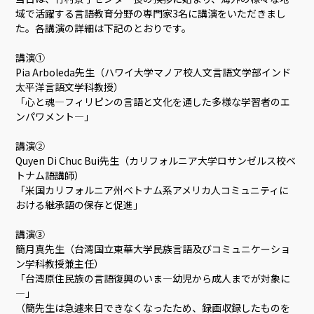
域で活躍する言語教育分野の専門家3名に講演をいただきまし
た。各講演の詳細は下記のとおりです。
講演①
Pia Arboleda先生（ハワイ大学マノア校人文言語文学部インド
太平洋言語文学科教授）
「心と魂―フィリピンの言語と文化を通した多様な学習者のエ
ンパワメント―」
講演②
Quyen Di Chuc Bui先生（カリフォルニア大学ロサンゼルス校ベ
トナム語講師）
「米国カリフォルニア州ベトナム系アメリカ人コミュニティに
おける継承語の保存と促進」
講演③
簡月真先生（台湾国立東華大学民族言語及びコミュニケーショ
ン学科教授兼主任）
「台湾原住民族の言語復興のいま―幼児から成人までが対象に
―」
（簡先生は急遽来日できなくなったため、録画収録したものを