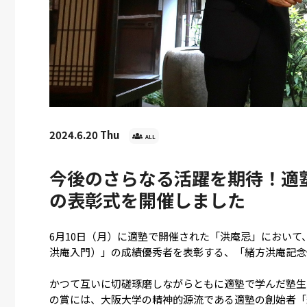
u
 大阪大学栄誉教授
2026.8.7 
ize 受賞記念祝賀会」を
2026.7.31 Fri
社会価
た
（SoV
JST「先端研究基盤刷新事業
ウムを
（EPOCH）」に採択されました
2024.6.20 Thu
ALL
今後のさらなる活躍を期待！適
の表彰式を開催しました
6月10日（月）に適塾で開催された「洪庵忌」におい
洪庵入門）」の成績優秀者を表彰する、「緒方洪庵記念
かつて互いに切磋琢磨しながらともに適塾で学んだ塾生
の賞には、大阪大学の精神的源流である適塾の創始者「