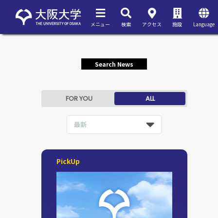
メニュー
検索
アクセス
施設
Language
Search News
FOR YOU
ALL
最新
PickUp