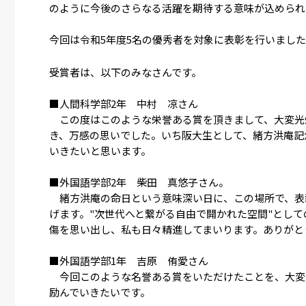
のように今後のさらなる活躍を期待する意味が込められ
今回は令和5年度5名の優秀者を対象に表彰を行いまし
受賞者は、以下のみなさんです。
■人間科学部2年 中村 凉さん
この度はこのような栄誉ある賞を頂きまして、大変光
き、万感の思いでした。いち阪大生として、緒方洪庵記
いきたいと思います。
■外国語学部2年 柴田 真悠子さん。
緒方洪庵の命日という意味深い日に、この場所で、表
げます。"次世代へと繋がる自由で開かれた空間"とし
傷を思い出し、私も日々精進してまいります。ありがと
■外国語学部1年 吉原 侑愛さん
今回このような名誉ある賞をいただけたことを、大変
励んでいきたいです。