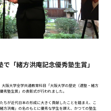
202
「審
Fri
Ja
2026.7.17 Fri
値デザイン機構
開
aDe）キックオフシンポジ
NEDO「量子コンピュータの産業
開催しました
化にかかる人材育成事業」に採択
されました
塾で「緒方洪庵記念優秀塾生賞」
て、大阪大学全学共通教育科目「大阪大学の歴史（適塾・緒方
優秀塾生賞」の表彰式が行われました。
たちが近代日本の形成に大きく貢献したことを踏まえ、こ
緒方洪庵」の名のもとに優秀な学生を讃え、かつての塾生