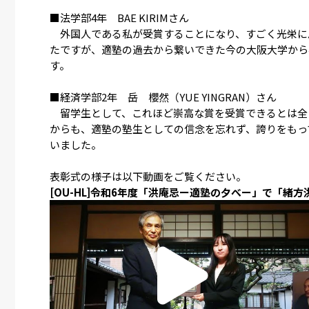
■法学部4年 BAE KIRIMさん
外国人である私が受賞することになり、すごく光栄に
たですが、適塾の過去から繋いできた今の大阪大学から
す。
■経済学部2年 岳 櫻然（YUE YINGRAN）さん
留学生として、これほど崇高な賞を受賞できるとは全
からも、適塾の塾生としての信念を忘れず、誇りをもっ
いました。
表彰式の様子は以下動画をご覧ください。
[OU-HL]令和6年度「洪庵忌ー適塾の夕べー」で「緒方洪