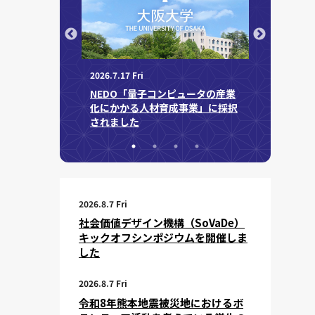
2026.7.16 Th
「審良 静男
Japan Pr
2026.7.17 Fri
ン機構
開催しまし
キックオフシンポジ
NEDO「量子コンピュータの産業
した
化にかかる人材育成事業」に採択
されました
2026.8.7 Fri
社会価値デザイン機構（SoVaDe）
キックオフシンポジウムを開催しま
した
2026.8.7 Fri
令和8年熊本地震被災地におけるボ