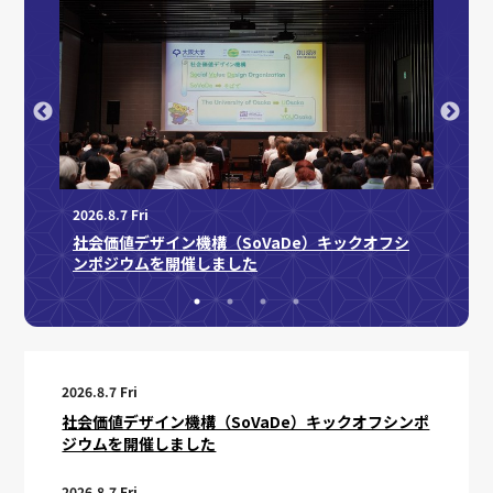
2026.8.7 Fri
2026.7.
社会価値デザイン機構（SoVaDe）キックオフシ
」に採択
NED
ンポジウムを開催しました
育成事
2026.8.7 Fri
社会価値デザイン機構（SoVaDe）キックオフシンポ
ジウムを開催しました
2026.8.7 Fri