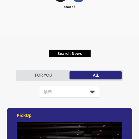
share !
Search News
FOR YOU
ALL
最新
PickUp