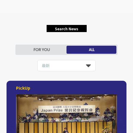
Search News
FOR YOU
ALL
最新
PickUp