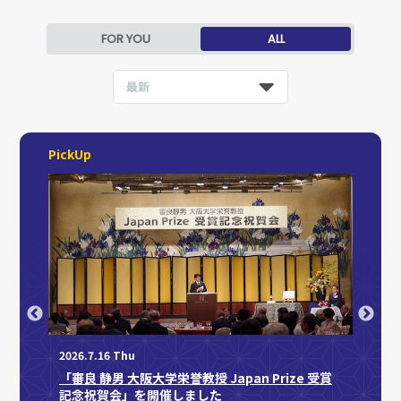
FOR YOU
ALL
最新
PickUp
2026.7.16 Thu
「審良 静男 大阪大学栄誉教授 Japan Prize 受賞
記念祝賀会」を開催しました
2026.7.