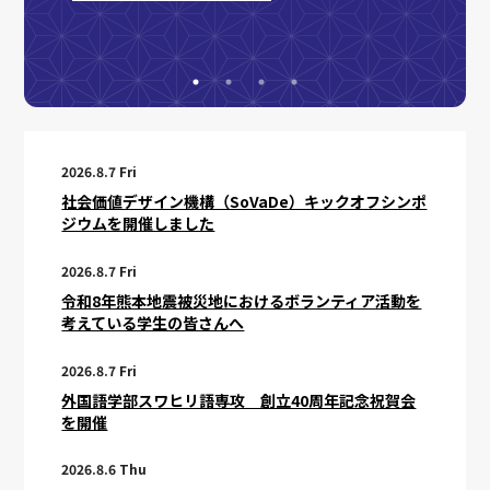
る人材
JST
されま
2026.8.7 Fri
社会価値デザイン機構（SoVaDe）キックオフシンポ
ジウムを開催しました
2026.8.7 Fri
令和8年熊本地震被災地におけるボランティア活動を
考えている学生の皆さんへ
2026.8.7 Fri
外国語学部スワヒリ語専攻 創立40周年記念祝賀会
を開催
2026.8.6 Thu