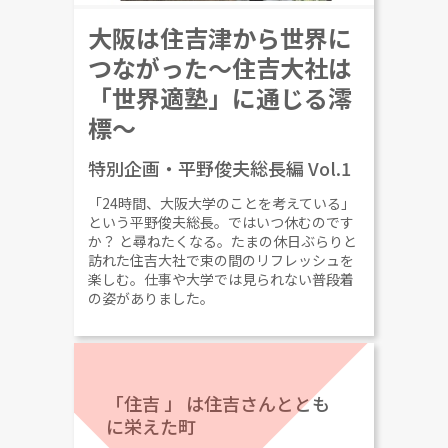
大阪は住吉津から世界に
つながった～住吉大社は
「世界適塾」に通じる澪
標～
特別企画・平野俊夫総長編 Vol.1
「24時間、大阪大学のことを考えている」
という平野俊夫総長。ではいつ休むのです
か？ と尋ねたくなる。たまの休日ぶらりと
訪れた住吉大社で束の間のリフレッシュを
楽しむ。仕事や大学では見られない普段着
の姿がありました。
「住吉
」
は住吉さんととも
に栄えた町