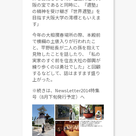
阪の宝であると同時に、『適塾』
の精神を受け継ぎ『世界適塾』を
目指す大阪大学の澪標ともいえま
す」
今年の大相撲春場所の際、本殿前
で横綱の土俵入りが行われたこ
と、平野総長が二人の孫を抱えて
見物したことを話したり、「私の
実家のすぐ前を住吉大社の御輿が
練り歩くのは勇壮でした」と回顧
するなどして、話はますます盛り
上がった。
※続きは、NewsLetter2014特集
号（8月下旬発行予定）へ