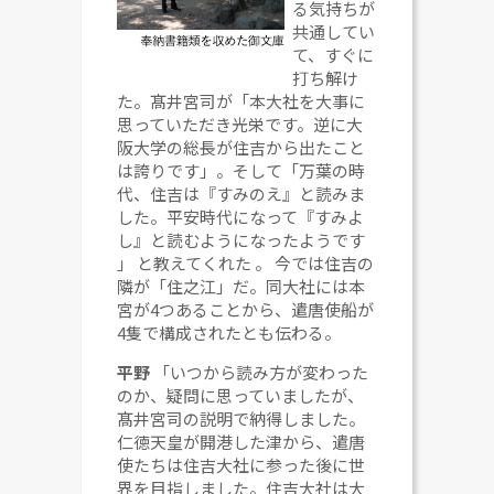
る気持ちが
共通してい
て、すぐに
打ち解け
た。髙井宮司が「本大社を大事に
思っていただき光栄です。逆に大
阪大学の総長が住吉から出たこと
は誇りです」。そして「万葉の時
代、住吉は『すみのえ』と読みま
した。平安時代になって『すみよ
し』と読むようになったようです
」
と教えてくれた
。
今では住吉の
隣が「住之江」だ。同大社には本
宮が4つあることから、遣唐使船が
4隻で構成されたとも伝わる。
平野
「いつから読み方が変わった
のか、疑問に思っていましたが、
髙井宮司の説明で納得しました。
仁徳天皇が開港した津から、遣唐
使たちは住吉大社に参った後に世
界を目指しました。住吉大社は大