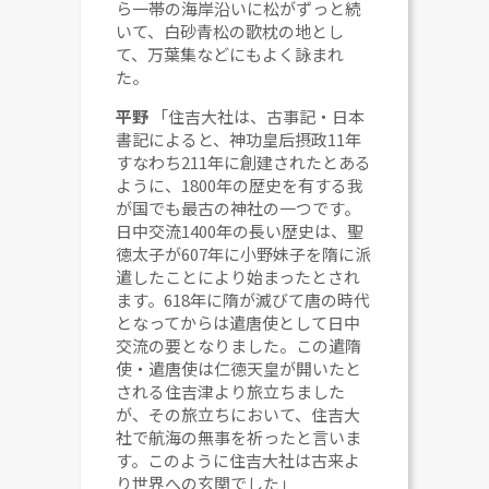
ら一帯の海岸沿いに松がずっと続
いて、白砂青松の歌枕の地とし
て、万葉集などにもよく詠まれ
た。
平野
「住吉大社は、古事記・日本
書記によると、神功皇后摂政11年
すなわち211年に創建されたとある
ように、1800年の歴史を有する我
が国でも最古の神社の一つです。
日中交流1400年の長い歴史は、聖
徳太子が607年に小野妹子を隋に派
遣したことにより始まったとされ
ます。618年に隋が滅びて唐の時代
となってからは遣唐使として日中
交流の要となりました。この遣隋
使・遣唐使は仁徳天皇が開いたと
される住吉津より旅立ちました
が、その旅立ちにおいて、住吉大
社で航海の無事を祈ったと言いま
す。このように住吉大社は古来よ
り世界への玄関でした」