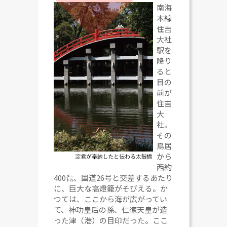
南海
本線
住吉
大社
駅を
降り
ると
目の
前が
住吉
大
社。
その
鳥居
から
西約
400㍍、国道26号と交差するあたり
に、巨大な高燈籠がそびえる。か
つては、ここから海が広がってい
て、神功皇后の孫、仁徳天皇が造
った津（港）の目印だった。ここ