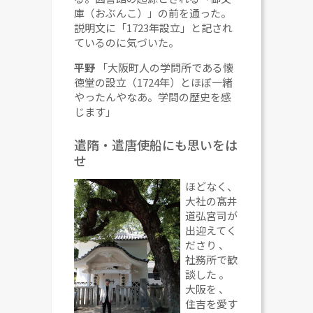
庫（おぶんこ）」の前を通った。
説明文に「1723年設立」と記され
ているのに気づいた。
平野
「大阪町人の学問所である懐
徳堂の設立（1724年）とほぼ一緒
やったんやなあ。学問の歴史を感
じます」
遣隋・遣唐使船にも思いをは
せ
ほどなく、
大社の髙井
道弘宮司が
出迎えてく
ださり
、
社務所で歓
談した
。
大阪を
、
住吉を愛す