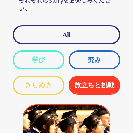
それぞれのStoryをお楽しみくださ
い。
All
学び
究み
きらめき
旅立ちと挑戦