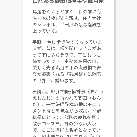
由緒ある御田植神事や観月祭
鳥居をくぐるとすぐ、目の前に有
名な太鼓橋が姿を現す。住吉大社
のシンボル、半円形の急な階段を
上っていく。
平野
「今は歩きやすくなっていま
すが、昔は、板の間にすきまがあ
って下に落ちそうで、子ども心に
怖かったです。中秋の名月の日、
美しく光る満月の下の太鼓橋で舞
楽が披露される『観月祭』は幽玄
の世界へと誘います」
石舞台、6月に御田植神事（おたう
えしんじ）の行われる御田（おん
だ）、一寸法師発祥の地のモニュ
メントなどを見ながら散策。平野
総長にとって、公務の疲れを癒す
散歩コースだ。緑の少ない大阪
で、ここは格好の名所となってい
る。図書館の起源とされる「御文