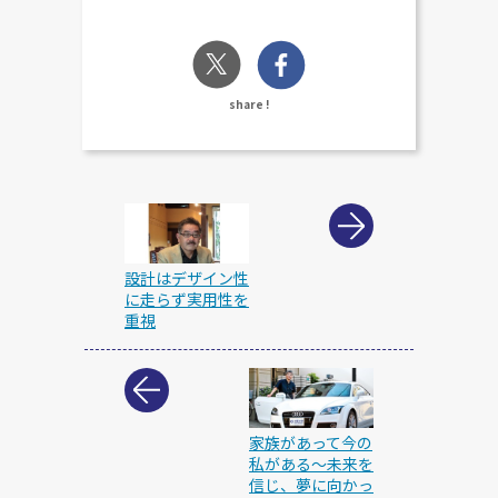
share !
設計はデザイン性
に走らず実用性を
重視
家族があって今の
私がある～未来を
信じ、夢に向かっ