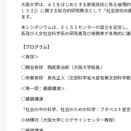
大阪大学は、ＡＩをはじめとする新規技術に係る倫理的・法的・社会的課題
ＬＳＩ]）に関する総合的研究拠点として「社会技術共創
ます。
本シンポジウムは、ＥＬＳＩセンターの設立を記念し、
系及び人文社会科学系の研究者及び実務家が多角的に議
【プログラム】
＜挨拶＞
○開会挨拶 西尾章治郎（大阪大学総長）
○来賓挨拶 真先正人（文部科学省大臣官房文部科学戦
＜第一部：基調講演＞
○基調講演
「社会の中の科学、社会のための科学：ブダペスト宣言
小林傳司（大阪大学ＣＯデザインセンター教授）
○基調講演