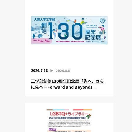
2026.7.18
▶︎
2026.8.8
工学部創始130周年記念展「先へ、さら
に先へ－Forward and Beyond」