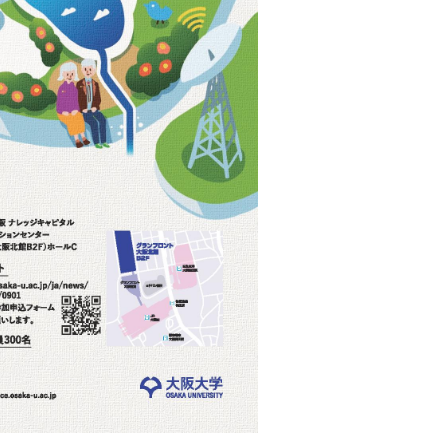
【開催案内：6/3-
「マチカネワニ化石」
2026
202
9.30
9
8/10】
天然記念物指定 記念
「LGBTQ+ライブ
講演会
8.10
ラリー」を開催～
LGBTQ+関連書籍
を附属図書館等で
展示～_LGBTQ+
Library: LGBTQ+
books showcase
at UOsaka
libraries