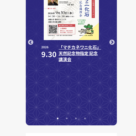
催案内：6/3-
「マチカネワニ化石」
「
2026
2026
9.30
9.10
10】
天然記念物指定 記念
2
GBTQ+ライブ
講演会
リー」を開催～
BTQ+関連書籍
附属図書館等で
～_LGBTQ+
rary: LGBTQ+
oks showcase
UOsaka
raries