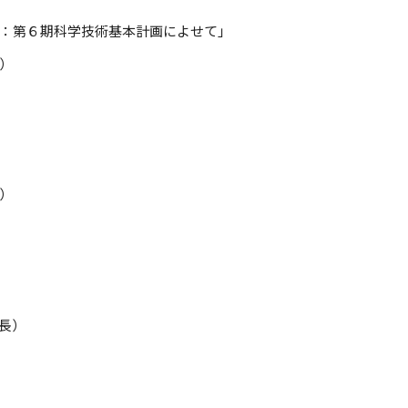
：第６期科学技術基本計画によせて」
）
）
）
長）