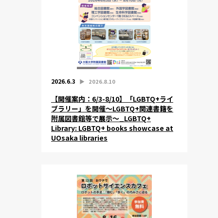
2026.6.3
▶︎
2026.8.10
【開催案内：6/3-8/10】「LGBTQ+ライ
ブラリー」を開催～LGBTQ+関連書籍を
附属図書館等で展示～_LGBTQ+
Library: LGBTQ+ books showcase at
UOsaka libraries