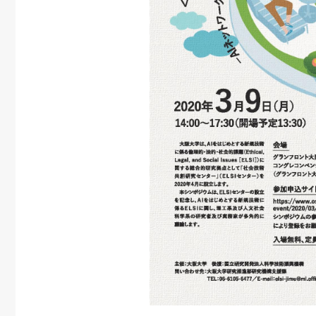
大阪大学LINKS
第1回SWGs時代を切
2026
2026
8.28
6.3
026」のご案内
り拓く産学共創シンポ
ジウム 「世界の課題
▶︎
2026.
解決に貢献する大阪大
学の最先端研究」