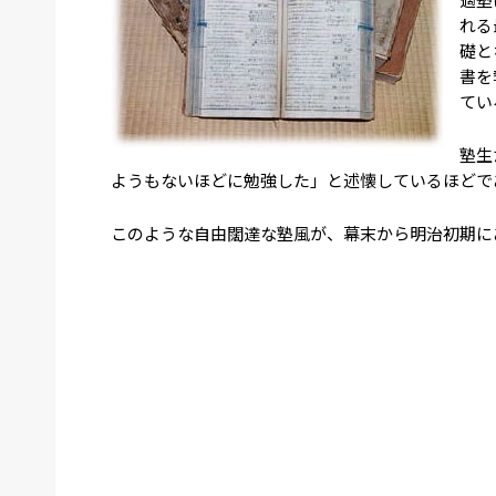
れる
礎と
書を
てい
塾生
ようもないほどに勉強した」と述懐しているほどで
このような自由闊達な塾風が、幕末から明治初期に