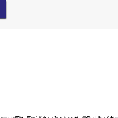
は元来は医学、医療を教育する塾であったが、青雲の志熱き若者で