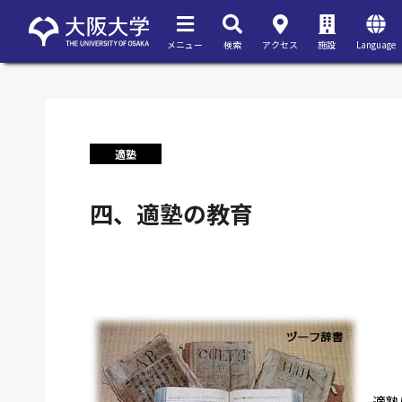
メニュー
検索
アクセス
施設
Language
適塾
四、適塾の教育
適塾