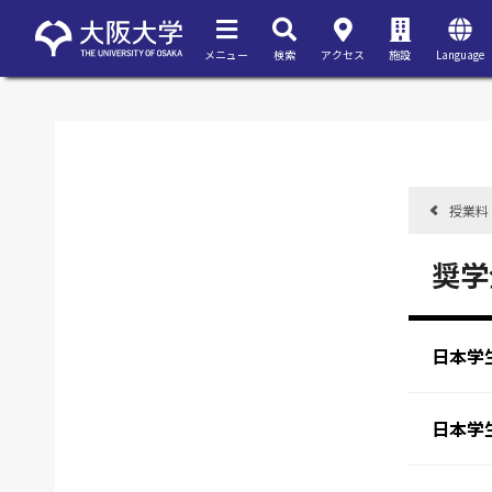
メニュー
検索
アクセス
施設
Language
授業料
奨学
日本学
日本学