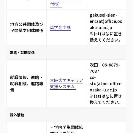
付型）
gakusei-sien-
en1(at)office.os
地方公共団体及び
奨学金申請
aka-u.ac.jp
民間奨学団体関係
※(at)は＠に置き
換えてください。
進路・就職関係 
吹田：06-6879-
7087 
就職情報、進路・
cs-
大阪大学キャリア
就職相談、進路報
stu(at)ml.office.
支援システム 
告
osaka-u.ac.jp
※(at)は@に置き
換えてください。
課外活動
・学内学生団体結