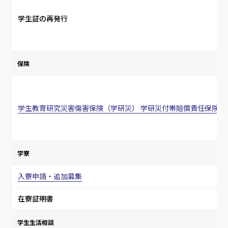
学生証の再発行
保険
学生教育研究災害傷害保険（学研災） 学研災付帯賠償責任保険（
学寮
入寮申請・追加募集
在寮証明書
学生生活相談