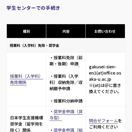
学生センターでの手続き
種別
内容
お問い合わせ 
授業料（入学料）免除・奨学金
・授業料免除（前
期・後期）申請
gakusei-sien-
en1(at)office.os
授業料（入学料）
・授業料（入学
aka-u.ac.jp
免除関係
料）収納免除／収
※(at)は＠に置き
納猶予申請
換えてください。
・授業料分納申請
・
奨学金申請（貸
日本学生支援機構
与型）
問合せフォーム
を
奨学金（留学用を
ご利用ください
除く）関係
・
奨学金申請（給