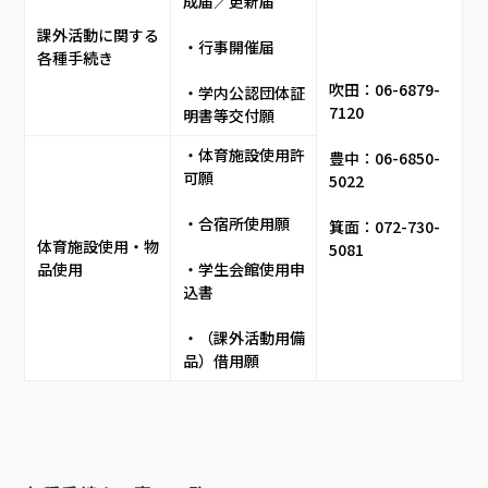
成届／更新届
課外活動に関する
・行事開催届
各種手続き
吹田：06-6879-
・学内公認団体証
7120
明書等交付願
・体育施設使用許
豊中：06-6850-
可願
5022  
・合宿所使用願
箕面：072-730-
体育施設使用・物
5081  
品使用
・学生会館使用申
込書
・（課外活動用備
品）借用願