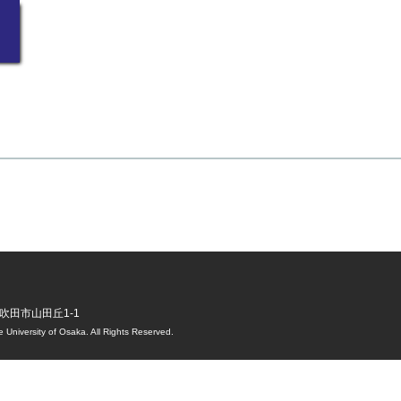
阪府吹田市山田丘1-1
 University of Osaka. All Rights Reserved.