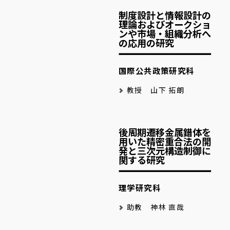
制度設計と情報設計の
理論およびオークショ
ンや市場・組織分析へ
の応用の研究
国際公共政策研究科
教授 山下 拓朗
後周期遷移金属錯体を
用いた精密重合法の開
発と三次元構造制御に
関する研究
理学研究科
助教 神林 直哉