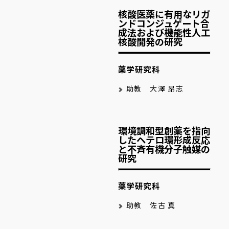
核酸医薬に有用なリガ
ンドコンジュゲート合
成法および機能性人工
核酸開発の研究
薬学研究科
助教 大澤 昂志
環境調和型創薬を指向
したヘテロ環形成反応
と不斉有機分子触媒の
研究
薬学研究科
助教 佐古 真