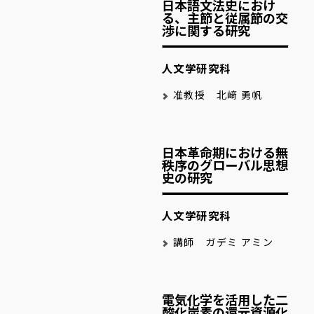
日本語文法史におけ
る、主節と従属節の交
渉に関する研究
人文学研究科
准教授 北﨑 勇帆
日本革命期における無
秩序のグローバル思想
史の研究
人文学研究科
講師 ガデミ アミン
電気化学を活用した二
酸化炭素の還元資源化