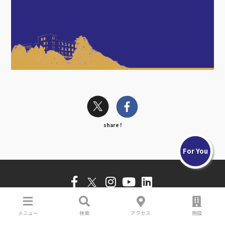
share !
For You
国立大学法人 大阪大学 The University of
メニュー
検索
アクセス
施設
Osaka
〒565-0871 大阪府吹田市山田丘1-1