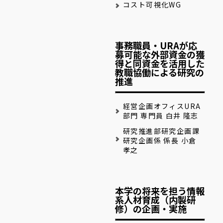
コスト可視化WG
事務職員・URAが応
募可能な外部資金の獲
得と同資金を活用した
教職協働による研究の
推進
経営企画オフィスURA
部門 専門員 白井 隆志
研究推進部研究企画課
研究企画係 係長 小倉
孝之
本学の将来を担う情報
系人材育成（内製研
修）の企画・実施