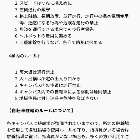
スピードはつねに控えめに
左側通行の厳守
路上駐輪、長期放置、並行走行、走行中の携帯電話使用
等、迷惑になる行為や危険な走行の禁止
歩道を通行できる場合でも歩行者優先
ヘルメットの着用に努める
二重施錠を行うなど、各自で防犯に努める
《学内のルール》
阪大坂は通行禁止
入・出構は所定の出入り口から
キャンパス内の歩道は走行禁止
キャンパス内での自転車による移動は原則禁止
地域住民に対し迷惑や危険を及ぼさない
【自転車駐輪のルールについて】
各キャンパスに駐輪場が整備されていますので、所定の駐輪場
を使用して各駐輪場の使用ルールを守り、指導員がいる場合は
駐輪指導に従い、指導員がいない場合も、多くの方が利用でき