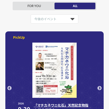
FOR YOU
ALL
今後のイベント
PickUp
2026
2026
学共創
「マチカネワニ化石」天然記念物指
9.30
9.