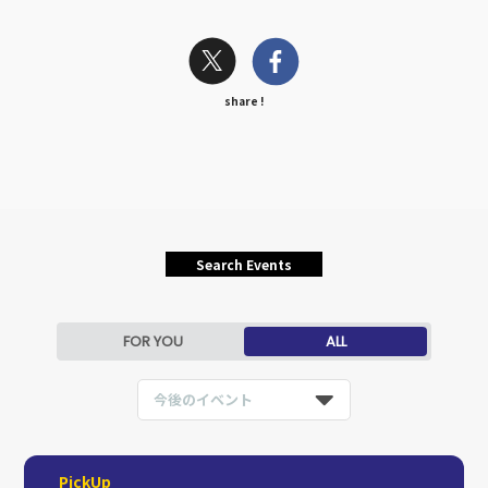
share !
Search Events
FOR YOU
ALL
今後のイベント
PickUp