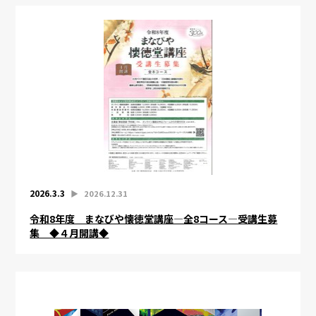
2026.3.3
▶︎
2026.12.31
令和8年度 まなびや懐徳堂講座―全8コース―受講生募
集 ◆４月開講◆