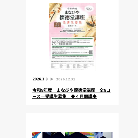
2026.3.3
▶︎
2026.12.31
令和8年度 まなびや懐徳堂講座―全8コ
ース―受講生募集 ◆４月開講◆