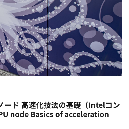
「大阪大学LINKS
「マチカネワニ化石」
2026
202
0
9.30
8
2026」のご案内
天然記念物指定 記念
講演会
CPUノード 高速化技法の基礎（Intelコン
 node Basics of acceleration