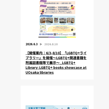
2026.6.3
▶︎
2026.8.10
【開催案内：6/3-8/10】「LGBTQ+ライ
ブラリー」を開催～LGBTQ+関連書籍を
附属図書館等で展示～_LGBTQ+
Library: LGBTQ+ books showcase at
UOsaka libraries