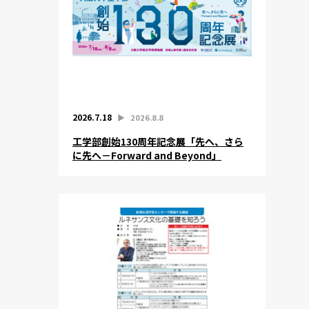
2026.7.18
▶︎
2026.8.8
工学部創始130周年記念展「先へ、さら
に先へ－Forward and Beyond」