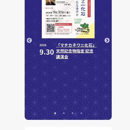
学LINKS
「マチカネワニ化石」
第
2026
2026
9.30
8.28
6」のご案内
天然記念物指定 記念
り
講演会
ジ
解
学