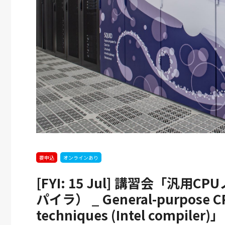
1回SWGs時代を切
【開催案内：6/3-
2026
2026
6.3
9.1
拓く産学共創シンポ
8/10】
ウム 「世界の課題
「LGBTQ+ライブ
▶︎
2026.8.10
決に貢献する大阪大
ラリー」を開催～
の最先端研究」
LGBTQ+関連書籍
を附属図書館等で
展示～_LGBTQ+
Library: LGBTQ+
books showcase
要申込
オンラインあり
at UOsaka
libraries
[FYI: 15 Jul] 講習会「汎用
パイラ） _ General-purpose CPU
techniques (Intel compiler)」