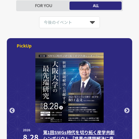
FOR YOU
ALL
今後のイベント
PickUp
2026
2026
案内
第1回SWGs時代を切り拓く産学共創
8.28
9.
シンポジウム 「世界の課題解決に貢