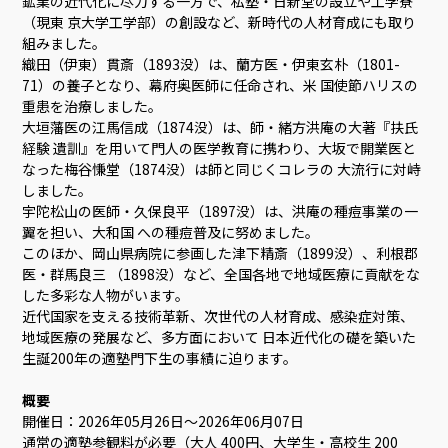
鉱業の近代化に尽力する一方で、私塾・日新堂の設立や工学寮
（現東 京大学工学部）の創設など、新時代の人材育成にも取り
組みました。
織田（伊東）貫斎（1893没）は、蘭方医・伊東玄朴（1801-
71）の養子となり、幕府奥医師に任命され、米 国使節ハリスの
重患を治療しました。
大垣藩医の江馬信成（1874没）は、師・緒方洪庵の大著『扶氏
経験 遺訓』を用いて門人の医学教育に携わり、大坂で開業医と
なった梅谷慊堂（1874没）は師と同じくコレラの 大流行に対峙
しました。
宇陀松山の医師・久保良平（1897没）は、洪庵の種痘事業の一
翼を担い、大和国 への種痘普及に努めました。
このほか、岡山県病院に参画した津下精斎（1899没）、利根郡
医・群馬良三 （1898没）など、全国各地で地域医療に貢献をな
した多彩な人物がいます。
近代国家を支える技術革新、次世代の人材育成、感染症対策、
地域医療の発展など、多方面において 日本近代化の礎を築いた
生誕200年の適塾門下生の事績に迫ります。
概要
開催日：2026年05月26日～2026年06月07日
通常の適塾参観料が必要（大人 400円、大学生・高校生 200