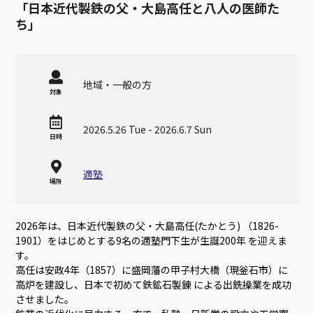
「日本近代製鉄の父・大島高任と八人の医師た
ち」
地域・一般の方
対象
2026.5.26 Tue - 2026.6.7 Sun
日時
適塾
場所
2026年は、日本近代製鉄の父・大島高任(たかとう) （1826-
1901）をはじめとする9名の適塾門下生が生誕200年 を迎えま
す。
高任は安政4年（1857）に盛岡藩の甲子村大橋（現釡石市）に
高炉を建設し、日本で初めて鉄鉱石製錬 による出銑操業を成功
させました。