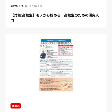
2026.8.2
▶︎
2026.8.9
【対象:高校生】モノから始める 高校生のための研究入
門
要申込