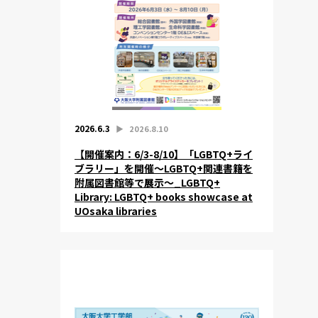
2026.6.3
▶︎
2026.8.10
【開催案内：6/3-8/10】「LGBTQ+ライ
ブラリー」を開催～LGBTQ+関連書籍を
附属図書館等で展示～_LGBTQ+
Library: LGBTQ+ books showcase at
UOsaka libraries