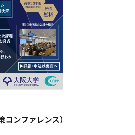
【開催案内：6/3-
第1回SWGs時代を切
2026
202
8.28
9
8/10】
り拓く産学共創シンポ
「LGBTQ+ライブ
ジウム 「世界の課題
8.10
ラリー」を開催～
解決に貢献する大阪大
LGBTQ+関連書籍
学の最先端研究」
を附属図書館等で
展示～_LGBTQ+
Library: LGBTQ+
books showcase
at UOsaka
libraries
策コンファレンス）