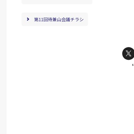
第11回待兼山会議チラシ
s