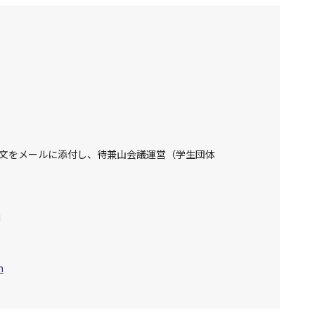
文をメールに添付し、待兼山会議運営（学生団体
d
m