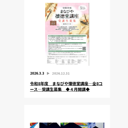
2026.3.3
▶︎
2026.12.31
令和8年度 まなびや懐徳堂講座―全8コ
ース―受講生募集 ◆４月開講◆