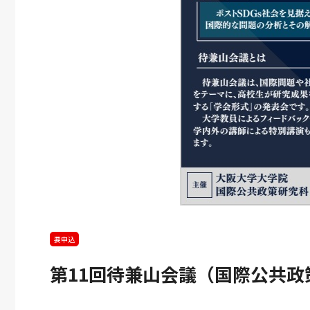
マチカネワニ化石」
「大阪大学LINKS
2026
2026
9.10
6.3
然記念物指定 記念
2026」のご案内
演会
▶︎
2026.
要申込
第11回待兼山会議（国際公共政