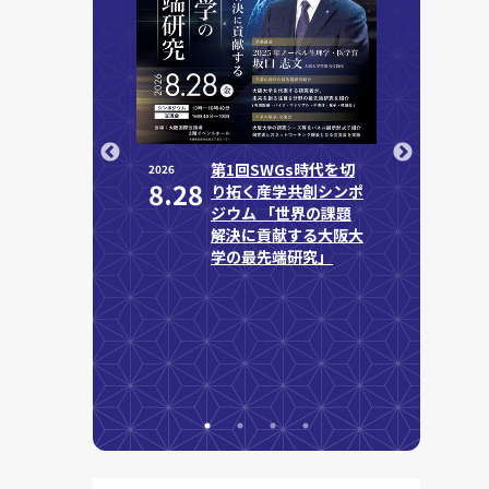
催案内：6/3-
第1回SWGs時代を切
「
2026
2026
8.28
9.30
10】
り拓く産学共創シンポ
天
GBTQ+ライブ
ジウム 「世界の課題
講
リー」を開催～
解決に貢献する大阪大
BTQ+関連書籍
学の最先端研究」
附属図書館等で
～_LGBTQ+
rary: LGBTQ+
oks showcase
UOsaka
raries