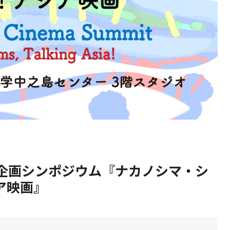
「マチカネワニ化石」
【開催案内：6/3-
2026
202
0
6.3
8
天然記念物指定 記念
8/10】
講演会
「LGBTQ+ライブ
▶︎
2026.8.10
ラリー」を開催～
LGBTQ+関連書籍
を附属図書館等で
展示～_LGBTQ+
Library: LGBTQ+
books showcase
携企画シンポジウム『ナカノシマ・シ
at UOsaka
libraries
ア映画』