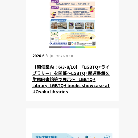
2026.6.3
▶︎
2026.8.10
【開催案内：6/3-8/10】「LGBTQ+ライ
ブラリー」を開催～LGBTQ+関連書籍を
附属図書館等で展示～_LGBTQ+
Library: LGBTQ+ books showcase at
UOsaka libraries