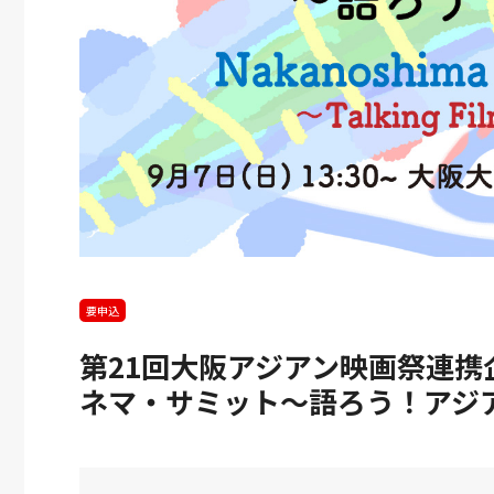
1回SWGs時代を切
「大阪大学LINKS
2026
2026
9.10
9.3
拓く産学共創シンポ
2026」のご案内
ウム 「世界の課題
決に貢献する大阪大
の最先端研究」
要申込
第21回大阪アジアン映画祭連
ネマ・サミット～語ろう！アジ