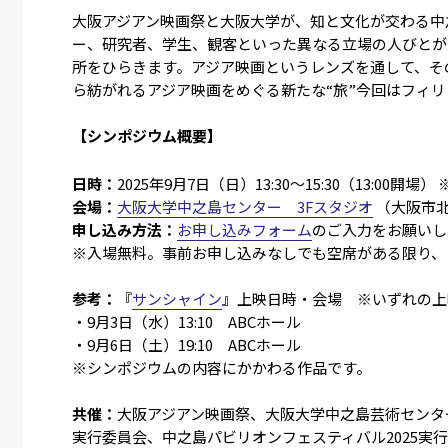
大阪アジアン映画祭と大阪大学が、知と文化が交わる中之
ー、研究者、学生、観客といった異なる立場の人びとが
所をひらきます。アジア映画というレンズを通して、そ
ら紡がれるアジア映画をめぐる新たな“旅”――今回はフィ
【シンポジウム概要】
日時：
2025年9月7日（日）13:30～15:30（13:00
会場：
大阪大学中之島センター 3Fスタジオ
（大阪市北
申し込み方法：
お申し込みフォーム
のご入力をお願いし
※入場無料。事前お申し込みなしでも空席がある限り、
参考：
『
サンシャイン
』上映日時・会場 ※いずれの上
・9月3日（水）13:10 ABCホール
・9月6日（土）19:10 ABCホール
※シンポジウムの内容にかかわる作品です。
共催：
大阪アジアン映画祭、大阪大学中之島芸術センタ
実行委員会、中之島パビリオンフェスティバル2025実