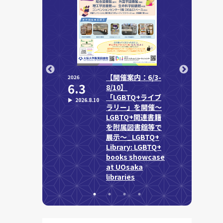
カネワニ化石」
【開催案内：6/3-
第
2026
2026
6.3
8.28
念物指定 記念
8/10】
り
「LGBTQ+ライブ
ジ
▶︎
2026.8.10
ラリー」を開催～
解
LGBTQ+関連書籍
学
を附属図書館等で
展示～_LGBTQ+
Library: LGBTQ+
books showcase
at UOsaka
libraries