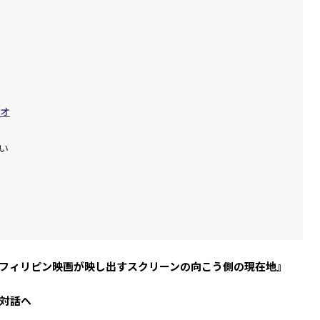
ジオ
い
ィリピン映画が映し出す――スクリーンの向こう側の現在地』
対話へ