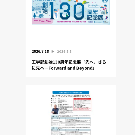
2026.7.18
▶︎
2026.8.8
工学部創始130周年記念展「先へ、さら
に先へ－Forward and Beyond」