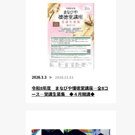
2026.3.3
▶︎
2026.12.31
令和8年度 まなびや懐徳堂講座―全8コ
ース―受講生募集 ◆４月開講◆