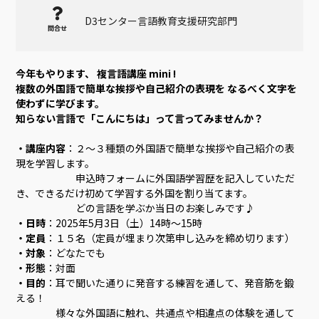
D3センター言語教育支援研究部門
問合せ
今年もやります、 複言語講座 mini !
複数の外国語で簡単な挨拶や自己紹介の表現を なるべく文字を
使わずに学びます。
知らない言語で「こんにちは」って言ってみませんか？
・講座内容
：２〜３種類の外国語で簡単な挨拶や自己紹介の表
現を学習します。
申込時フォームに外国語学習歴を記入していただ
き、できるだけ初めて学習する外国を割り当てます。
どの言語を学ぶか当日のお楽しみです♪
・日時
：2025年5月3日（土）14時〜15時
・定員
：１５名（定員が埋まり次第申し込みを締め切ります）
・対象
：どなたでも
・形態
：対面
・目的
：耳で聞いた通りに発音する練習を通して、発音筋を鍛
える！
様々な外国語に触れ、共通点や相違点の体験を通して