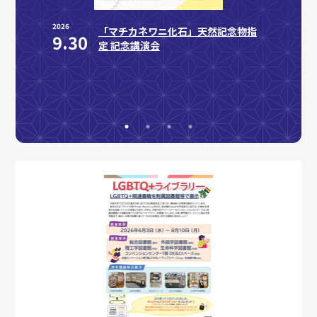
2026
2026
「マチカネワニ化石」天然記念物指
9.30
8.
を開催
定 記念講演会
図書館
y:
at