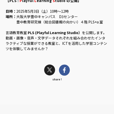
【PLS :
P
layful
L
earning
S
tudio
の公開】
日時：
2025年5月3日（土）10時〜12時
場所：
大阪大学豊中キャンパス D3センター
豊中教育研究棟（総合図書館の向かい）４階 PLS+a 室
言語教育教室
PLS (Playful Learning Studio）
を公開します。
動画・画像・音声・文字データそれぞれを組み合わせたインタ
ラクティブな授業ができる教室と、ICTを活用した学習コンテン
ツを体験してみませんか？
share !