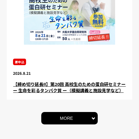
要申込
2026.8.21
【締め切り延長!!】第20回 高校生のための蛋白研セミナー
ー 生命を彩るタンパク質 ー（模擬講義と施設見学など）
MORE