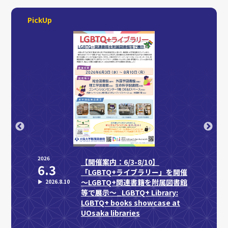
PickUp
2026
2026
物指
【開催案内：6/3-8/10】
6.3
8.
「LGBTQ+ライブラリー」を開催
～LGBTQ+関連書籍を附属図書館
▶︎
2026.8.10
等で展示～_LGBTQ+ Library:
LGBTQ+ books showcase at
UOsaka libraries