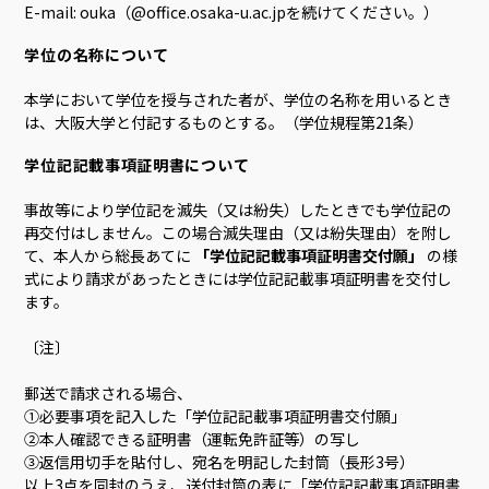
E-mail: ouka（@office.osaka-u.ac.jpを続けてください。）
学位の名称について
本学において学位を授与された者が、学位の名称を用いるとき
は、大阪大学と付記するものとする。（学位規程第21条）
学位記記載事項証明書について
事故等により学位記を滅失（又は紛失）したときでも学位記の
再交付はしません。この場合滅失理由（又は紛失理由）を附し
て、本人から総長あてに
「学位記記載事項証明書交付願」
の様
式により請求があったときには学位記記載事項証明書を交付し
ます。
〔注〕
郵送で請求される場合、
①必要事項を記入した「学位記記載事項証明書交付願」
②本人確認できる証明書（運転免許証等）の写し
③返信用切手を貼付し、宛名を明記した封筒（長形3号）
以上3点を同封のうえ、送付封筒の表に「学位記記載事項証明書