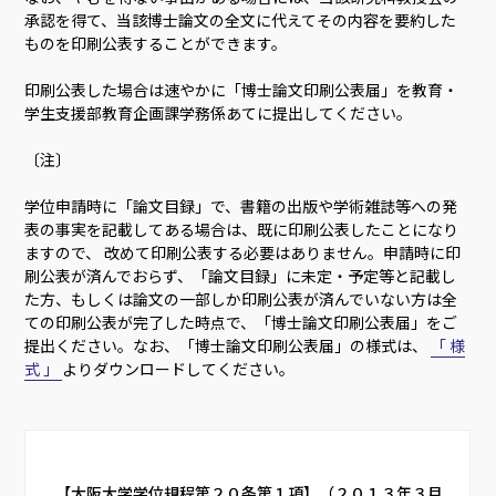
承認を得て、当該博士論文の全文に代えてその内容を要約した
ものを印刷公表することができます。
印刷公表した場合は速やかに「博士論文印刷公表届」を教育・
学生支援部教育企画課学務係あてに提出してください。
〔注〕
学位申請時に「論文目録」で、書籍の出版や学術雑誌等への発
表の事実を記載してある場合は、既に印刷公表したことになり
ますので、 改めて印刷公表する必要はありません。申請時に印
刷公表が済んでおらず、「論文目録」に未定・予定等と記載し
た方、もしくは論文の一部しか印刷公表が済んでいない方は全
ての印刷公表が完了した時点で、「博士論文印刷公表届」をご
提出ください。なお、「博士論文印刷公表届」の様式は、
「
様
式
」
よりダウンロードしてください。
     【大阪大学学位規程第２０条第１項】（２０１３年３月