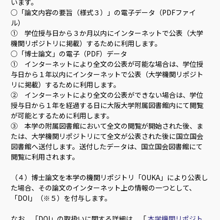
います。
○「論文内容の要旨（様式３）」の電子データ（PDFファイ
ル）
① 学位授与日から３か月以内にインターネットで公表（大学
機関リポジトリに掲載）するために利用します。
○「博士論文」の電子（PDF）データ
① インターネットにより全文の公表が可能な場合は、学位授
与日から１年以内にインターネットで公表（大学機関リポジト
リに掲載）するために利用します。
② インターネットにより全文の公表ができない場合は、学位
授与日から１年を経過する日に大阪大学附属図書館内にて閲覧
が可能とするために利用します。
③ 本学の附属図書館において全文の閲覧が開始された後、ま
たは、大学機関リポジトリにて全文が公表された後に国立国会
図書館へ送付します。送付したデータは、国立国会図書館にて
閲覧に利用されます。
（４）博士論文を本学の機関リポジトリ「OUKA」により公表し
た場合、その論文のインターネット上の情報の一つとして、
「DOI」（※５）を付与します。
なお、「DOI」の取扱いに関する詳細は、「
本学機関リポジト