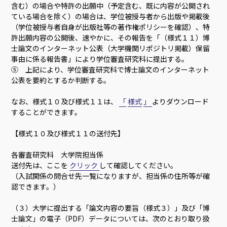
含む）の場合や特許の出願中（予定含む、既に内容が公開され
ている場合を除く）の場合は、学位被授与者から出版や掲載後
（学位被授与者自身が出版社等の著作権ポリシーを確認）、特
許出願内容の公開後、速やかに、その報告を「（様式１１）博
士論文のインターネット公表（大学機関リポジトリ掲載）保留
事由に係る報告書」により学位審査研究科に提出する。
⑤ 上記により、学位審査研究科で博士論文のインターネット
公表を要約とするか判断する。
なお、様式１０及び様式１１は、
「
様式
」
よりダウンロード
することができます。
【様式１０及び様式１１の送付先】
各審査研究科 大学院担当係
送付先は、ここを
クリック
して確認してください。
（入試関係の問合せ先一覧になりますが、担当係の住所等が確
認できます。）
（３）大学に提出する「論文内容の要旨（様式３）」及び「博
士論文」の電子（PDF）データについては、次のとおり取り扱